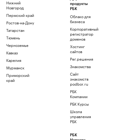
Нижний
продукты
Новгород
РБК
Пермский край
Облако для
бизнеса
Ростов-на-Дону
Корпоративный
Татарстан
регистратор
Тюмень
доменов
Черноземье
Хостинг
сайтов
Кавказ
Рег.решения
Карелия
Знакомства
Мурманск
Сайт
Приморский
знакомств
край
podbor.ru
РБК
Компании
РБК Курсы
Школа
управления
РБК
РБК