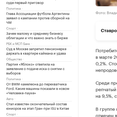
суде первый приговор
Политика
Фото: Влад
Глава Ассоциации футбола Аргентины
заявил о кампании против сборной на
ЧМ
Спорт
Ставро
Зачем малому и среднему бизнесу
облигации и что важно знать о бирже
РБК и МСП Банк
Суд в Москве запретил пенсионерке
Потребите
держать в квартире каймана и удава
в марте 2
Общество
0,2%. Сто
Партия «Яблоко» ответила на
заявление о подаче иска о снятии с
непродово
выборов
Политика
Среди пр
От BWM-хамелеона до перехватчика
Ford. Какие машины показали в новом
репчатый 
«Человеке-пауке»
на 9,5%, 
Авто
Стал известен окончательный состав
В группе
юниоров на этап Гран-при ISU в Китае
Спорт
отмечен 