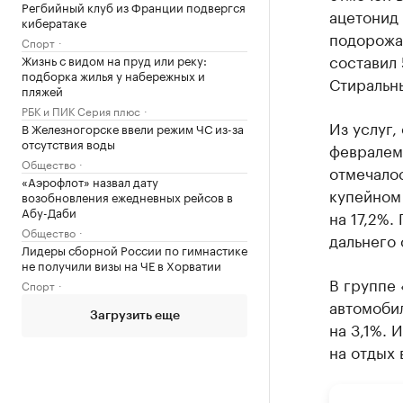
Регбийный клуб из Франции подвергся
ацетонид 
кибератаке
подорожа
Спорт
составил 
Жизнь с видом на пруд или реку:
подборка жилья у набережных и
Стиральн
пляжей
РБК и ПИК Серия плюс
Из услуг,
В Железногорске ввели режим ЧС из-за
отсутствия воды
февралем
Общество
отмечалос
«Аэрофлот» назвал дату
купейном
возобновления ежедневных рейсов в
Абу-Даби
на 17,2%.
Общество
дальнего 
Лидеры сборной России по гимнастике
не получили визы на ЧЕ в Хорватии
В группе
Спорт
автомобил
Загрузить еще
на 3,1%. 
на отдых 