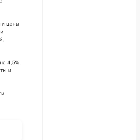
ли цены
 и
%,
на 4,5%,
ты и
ги