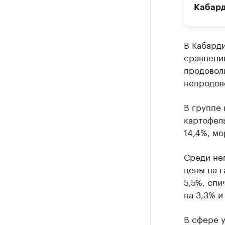
Кабард
В Кабарди
сравнению
продоволь
непродово
В группе
картофель
14,4%, мо
Среди не
цены на г
5,5%, спи
на 3,3% и
В сфере у