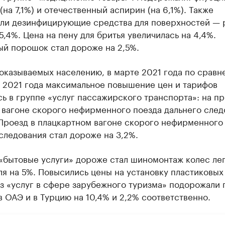
(на 7,1%) и отечественный аспирин (на 6,1%). Также
ли дезинфицирующие средства для поверхностей — 
5,4%. Цена на пену для бритья увеличилась на 4,4%.
ый порошок стал дороже на 2,5%.
 оказываемых населению, в марте 2021 года по сравн
 2021 года максимальное повышение цен и тарифов
ь в группе «услуг пассажирского транспорта»: на пр
 вагоне скорого нефирменного поезда дальнего след
 Проезд в плацкартном вагоне скорого нефирменного
следования стал дороже на 3,2%.
 «бытовые услуги» дороже стал шиномонтаж колес ле
я на 5%. Повысились цены на установку пластиковых
Из «услуг в сфере зарубежного туризма» подорожали 
в ОАЭ и в Турцию на 10,4% и 2,2% соответственно.