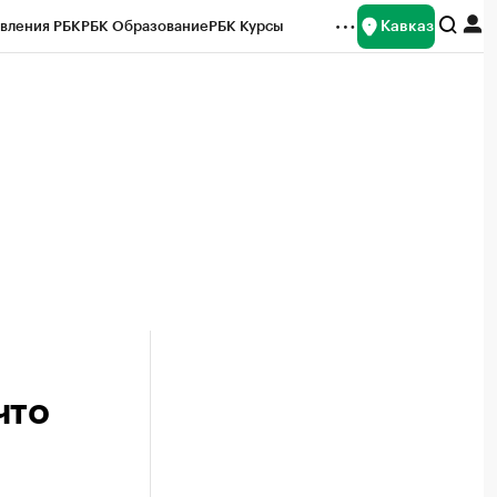
Кавказ
вления РБК
РБК Образование
РБК Курсы
рейтинги
Франшизы
Газета
Спецпроекты СПб
ты
что