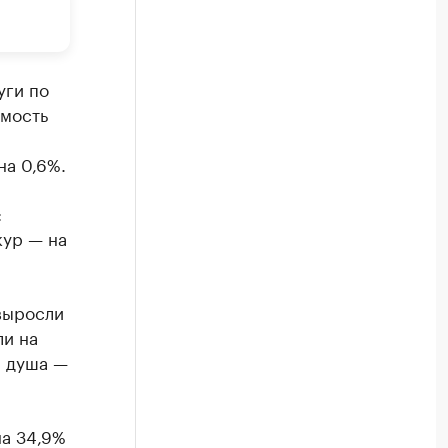
уги по
имость
на 0,6%.
:
кур — на
выросли
ли на
я душа —
на 34,9%