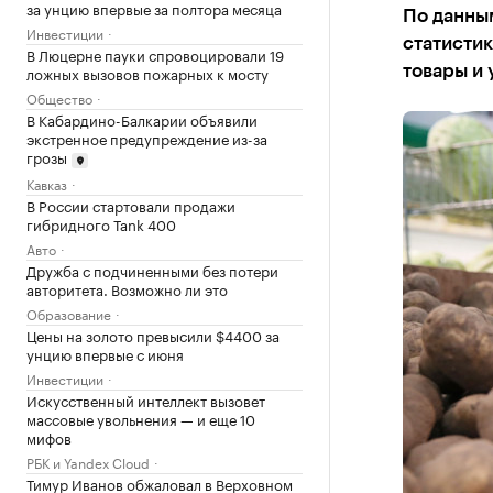
за унцию впервые за полтора месяца
По данны
Инвестиции
статистик
В Люцерне пауки спровоцировали 19
ложных вызовов пожарных к мосту
товары и 
Общество
В Кабардино-Балкарии объявили
экстренное предупреждение из-за
грозы
Кавказ
В России стартовали продажи
гибридного Tank 400
Авто
Дружба с подчиненными без потери
авторитета. Возможно ли это
Образование
Цены на золото превысили $4400 за
унцию впервые с июня
Инвестиции
Искусственный интеллект вызовет
массовые увольнения — и еще 10
мифов
РБК и Yandex Cloud
Тимур Иванов обжаловал в Верховном