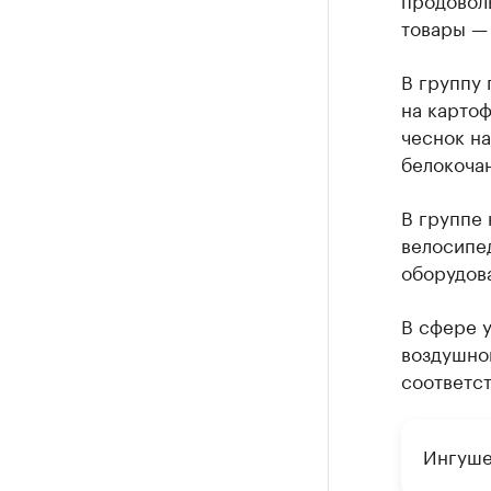
товары — 
В группу 
на картоф
чеснок н
белокочан
В группе
велосипед
оборудова
В сфере у
воздушног
соответст
Ингуше