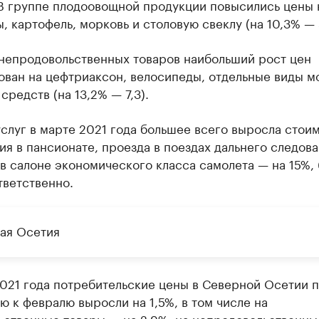
 В группе плодоовощной продукции повысились цены 
, картофель, морковь и столовую свеклу (на 10,3% — 
 непродовольственных товаров наибольший рост цен
ован на цефтриаксон, велосипеды, отдельные виды 
средств (на 13,2% — 7,3).
слуг в марте 2021 года большее всего выросла стои
я в пансионате, проезда в поездах дальнего следова
в салоне экономического класса самолета — на 15%, 
тветственно.
ая Осетия
021 года потребительские цены в Северной Осетии 
 к февралю выросли на 1,5%, в том числе на
ьственные товары — на 2,9%, на непродовольственны