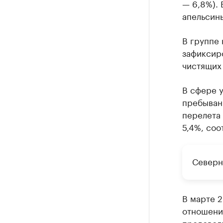
— 6,8%).
апельсины
В группе
зафиксир
чистящих 
В сфере у
пребывани
перелета 
5,4%, соо
Северн
В марте 2
отношению
продовол