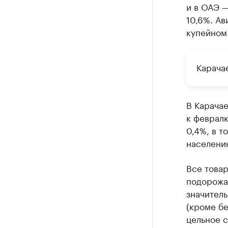
и в ОАЭ —
10,6%. Ав
купейном
Карача
В Карача
к февралю
0,4%, в т
населени
Все товар
подорожа
значитель
(кроме бе
цельное с