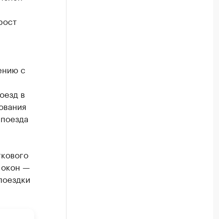
рост
ению с
оезд в
ования
 поезда
гкового
 окон —
поездки