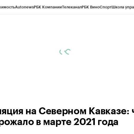
жимость
Autonews
РБК Компании
Телеканал
РБК Вино
Спорт
Школа упра
ипто
РБК Бизнес-среда
Дискуссионный клуб
Исследования
Кредитные 
Экономика
Бизнес
Технологии и медиа
Финансы
Рынок наличной валю
яция на Северном Кавказе: 
рожало в марте 2021 года