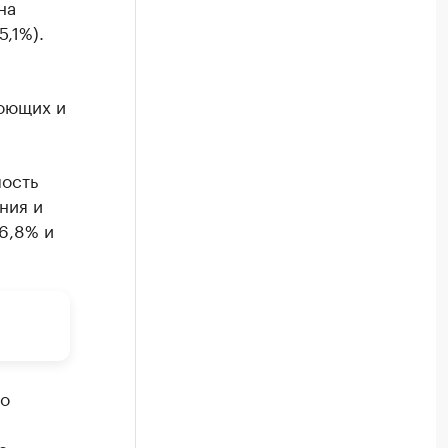
на
5,1%).
моющих и
мость
ния и
6,8% и
по
е