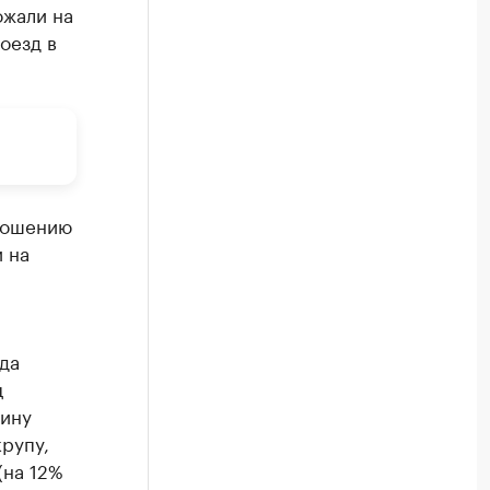
ожали на
оезд в
тношению
 на
да
ц
нину
рупу,
(на 12%