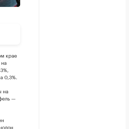
ом крае
 на
,3%,
а 0,3%.
ы на
фель —
ен
нолон