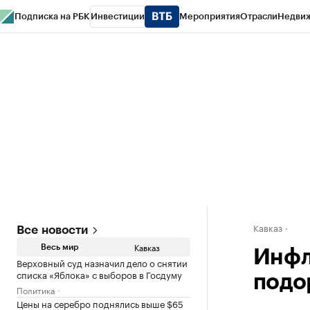
Подписка на РБК
Инвестиции
Мероприятия
Отрасли
Недви
РБК Life
Тренды
Визионеры
Национальные проекты
Город
Стиль
Кр
Конференции СПб
Спецпроекты
Проверка контрагентов
Политика
Кавказ
Все новости
Кавказ
Весь мир
Инфл
Верховный суд назначил дело о снятии
списка «Яблока» с выборов в Госдуму
подо
Политика
Цены на серебро поднялись выше $65