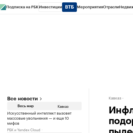
Подписка на РБК
Инвестиции
Мероприятия
Отрасли
Недви
РБК Life
Тренды
Визионеры
Национальные проекты
Город
Стиль
Кр
Конференции СПб
Спецпроекты
Проверка контрагентов
Политика
Кавказ
Все новости
Кавказ
Весь мир
Инфл
Искусственный интеллект вызовет
массовые увольнения — и еще 10
подо
мифов
РБК и Yandex Cloud
пыле