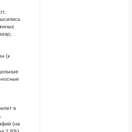
рт,
высились
оженых
ахар,
н (к
дельные
еносные
елет в
ь
афий (на
а 2,8%),