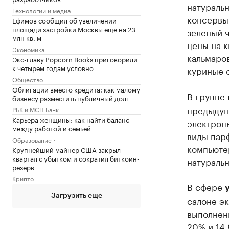
натуральн
Технологии и медиа
консервы 
Ефимов сообщил об увеличении
площади застройки Москвы еще на 23
зеленый ч
млн кв. м
цены на 
Экономика
кальмаров
Экс-главу Popcorn Books приговорили
к четырем годам условно
куриные о
Общество
Облигации вместо кредита: как малому
В группе
бизнесу разместить публичный долг
предыдущ
РБК и МСП Банк
Карьера женщины: как найти баланс
электроп
между работой и семьей
виды пар
Образование
компьютер
Крупнейший майнер США закрыл
квартал с убытком и сократил биткоин-
натуральн
резерв
Крипто
В сфере
Загрузить еще
салоне эк
выполнени
20% и 14,