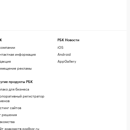
К
РБК Новости
компании
iOS
нтактная информация
Android
дакция
AppGallery
змещение рекламы
угие продукты РБК
лако для бизнеса
рпоративный регистратор
менов
стинг сайтов
г.решения
акомства
йт знакомств podbor.ru