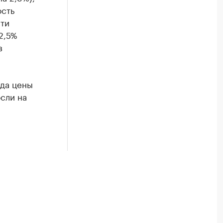
ость
сти
2,5%
в
ода цены
сли на