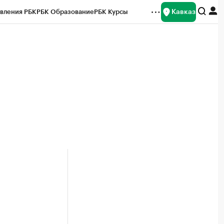
Кавказ
вления РБК
РБК Образование
РБК Курсы
рейтинги
Франшизы
Газета
Спецпроекты СПб
ты