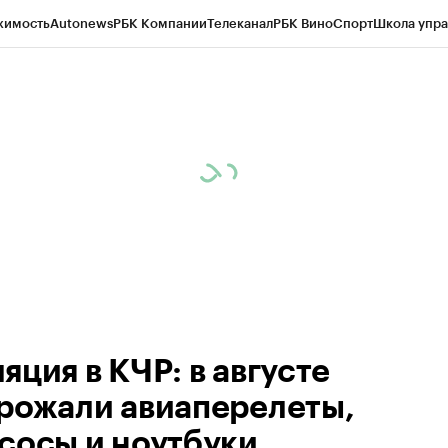
жимость
Autonews
РБК Компании
Телеканал
РБК Вино
Спорт
Школа упра
ипто
РБК Бизнес-среда
Дискуссионный клуб
Исследования
Кредитные 
Экономика
Бизнес
Технологии и медиа
Финансы
Рынок наличной валю
яция в КЧР: в августе
рожали авиаперелеты,
сосы и ноутбуки