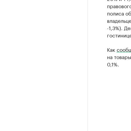
правового
полиса об
владельце
-1,3%). Д
гостинице
Как
сообщ
на товар
0,1%.