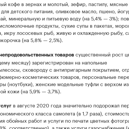
ый кофе в зернах и молотый, зефир, пастилу, мясные
для детского питания, оливковое масло, пшено, йогу
ай, минеральную и питьевую воду (на 5,4% — 3%); по
кисломолочные продукты, сухие супы в пакетах, мор
, икру лососевых рыб, живую и охлажденную рыбу, с
корочка (на 5,8% — 2,5%).
существенный рост це
непродовольственных товаров
ему месяцу) зарегистрирован на напольные
ылесосы, сковороду с антипригарным покрытием, от
фюмерно-косметических товаров, персональные пер
ы (ноутбуки), женские модельные туфли с верхом из
ой кожи (на 5,9% — 3,7%).
в августе 2020 года значительно подорожал пер
услуг
ономического класса самолета (в 1,7 раза), стоимост
я обойных работ и услуги по печати цветных фотогр
8%, соответственно), а также услуги газоснабжения (н