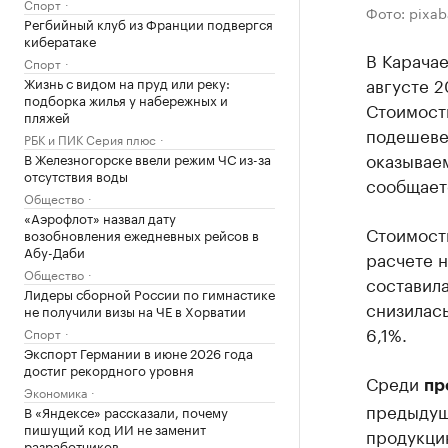
Спорт
Фото: pixa
Регбийный клуб из Франции подвергся
кибератаке
В Карачае
Спорт
августе 2
Жизнь с видом на пруд или реку:
подборка жилья у набережных и
Стоимость
пляжей
подешевел
РБК и ПИК Серия плюс
оказываем
В Железногорске ввели режим ЧС из-за
отсутствия воды
сообщаетс
Общество
«Аэрофлот» назвал дату
Стоимость
возобновления ежедневных рейсов в
Абу-Даби
расчете н
Общество
составила
Лидеры сборной России по гимнастике
снизилась
не получили визы на ЧЕ в Хорватии
6,1%.
Спорт
Экспорт Германии в июне 2026 года
достиг рекордного уровня
Среди
пр
Экономика
предыдущ
В «Яндексе» рассказали, почему
пишущий код ИИ не заменит
продукцию
разработчиков