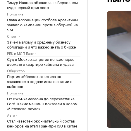
Тимур Иванов обжаловал в Верховном
суде первый приговор
Политика
Глава Ассоциации футбола Аргентины
заявил о кампании против сборной на
ЧМ
Спорт
Зачем малому и среднему бизнесу
облигации и что важно знать о бирже
РБК и МСП Банк
Суд в Москве запретил пенсионерке
держать в квартире каймана и удава
Общество
Партия «Яблоко» ответила на
заявление о подаче иска о снятии с
выборов
Политика
От BWM-хамелеона до перехватчика
Ford. Какие машины показали в новом
«Человеке-пауке»
Авто
Стал известен окончательный состав
юниоров на этап Гран-при ISU в Китае