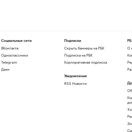
Социальные сети
Подписки
РБ
ВКонтакте
Скрыть баннеры на РБК
О 
Одноклассники
Подписка на РБК
Ко
Telegram
Корпоративная подписка
Ре
Дзен
Ра
Уведомления
RSS Новости
Др
Об
Ко
до
Хо
Ре
Зн
Са