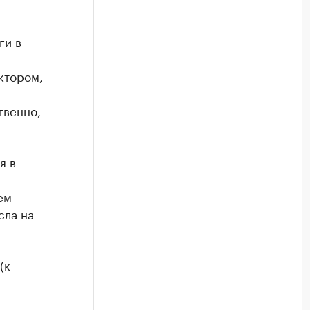
ги в
ктором,
твенно,
я в
ем
сла на
(к