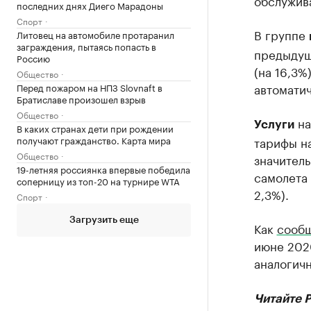
обслужив
последних днях Диего Марадоны
Спорт
В группе
Литовец на автомобиле протаранил
заграждения, пытаясь попасть в
предыдущ
Россию
(на 16,3%
Общество
автоматич
Перед пожаром на НПЗ Slovnaft в
Братиславе произошел взрыв
Общество
на
Услуги
В каких странах дети при рождении
получают гражданство. Карта мира
тарифы на
Общество
значитель
19-летняя россиянка впервые победила
самолета 
соперницу из топ-20 на турнире WTA
2,3%).
Спорт
Загрузить еще
Как
сообщ
июне 2020
аналогич
Читайте 