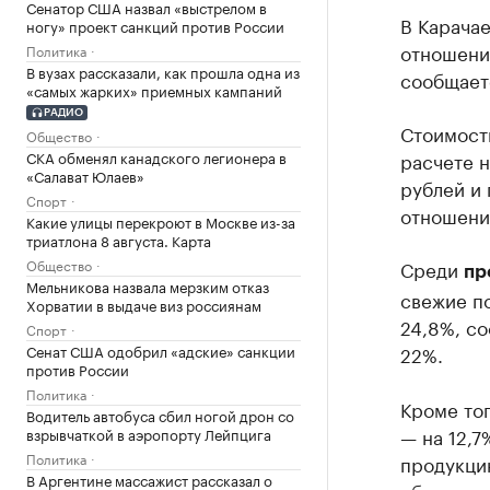
Сенатор США назвал «выстрелом в
В Карачае
ногу» проект санкций против России
отношени
Политика
В вузах рассказали, как прошла одна из
сообщаетс
«самых жарких» приемных кампаний
РАДИО
Стоимость
Общество
СКА обменял канадского легионера в
расчете н
«Салават Юлаев»
рублей и 
Спорт
отношени
Какие улицы перекроют в Москве из-за
триатлона 8 августа. Карта
Общество
Среди
пр
Мельникова назвала мерзким отказ
свежие по
Хорватии в выдаче виз россиянам
24,8%, со
Спорт
Сенат США одобрил «адские» санкции
22%.
против России
Политика
Кроме то
Водитель автобуса сбил ногой дрон со
— на 12,7
взрывчаткой в аэропорту Лейпцига
Политика
продукци
В Аргентине массажист рассказал о