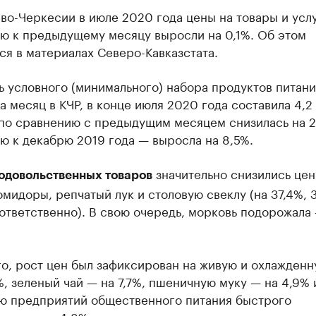
во-Черкесии в июле 2020 года цены на товары и усл
ю к предыдущему месяцу выросли на 0,1%. Об этом
я в материалах Северо-Кавказстата.
 условного (минимального) набора продуктов питани
а месяц в КЧР, в конце июля 2020 года составила 4,2 
по сравнению с предыдущим месяцем снизилась на 2,
ю к декабрю 2019 года — выросла на 8,5%.
значительно снизились цен
одовольственных товаров
мидоры, репчатый лук и столовую свеклу (на 37,4%, 
ответственно). В свою очередь, морковь подорожала
го, рост цен был зафиксирован на живую и охлажден
%, зеленый чай — на 7,7%, пшеничную муку — на 4,9% 
ю предприятий общественного питания быстрого