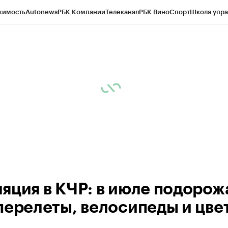
жимость
Autonews
РБК Компании
Телеканал
РБК Вино
Спорт
Школа упра
ипто
РБК Бизнес-среда
Дискуссионный клуб
Исследования
Кредитные 
Экономика
Бизнес
Технологии и медиа
Финансы
Рынок наличной валю
яция в КЧР: в июле подорож
перелеты, велосипеды и цве