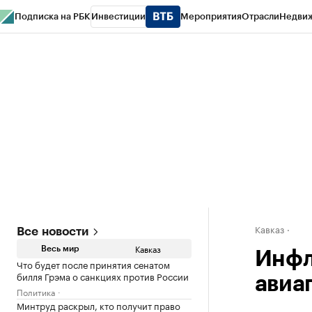
Подписка на РБК
Инвестиции
Мероприятия
Отрасли
Недви
РБК Life
Тренды
Визионеры
Национальные проекты
Город
Стиль
Кр
Конференции СПб
Спецпроекты
Проверка контрагентов
Политика
Кавказ
Все новости
Кавказ
Весь мир
Инфл
Что будет после принятия сенатом
билля Грэма о санкциях против России
авиа
Политика
Минтруд раскрыл, кто получит право