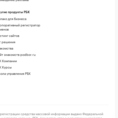
угие продукты РБК
лако для бизнеса
рпоративный регистратор
менов
стинг сайтов
г.решения
акомства
йт знакомств podbor.ru
К Компании
К Курсы
ола управления РБК
регистрации средства массовой информации выдано Федеральной
и сетевого издания «РБК» (свидетельство о регистрации средства