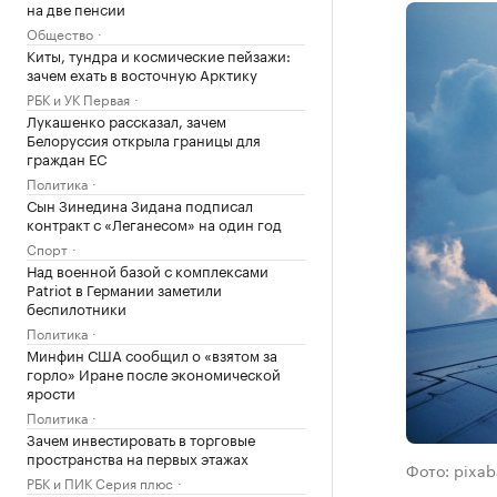
на две пенсии
Общество
Киты, тундра и космические пейзажи:
зачем ехать в восточную Арктику
РБК и УК Первая
Лукашенко рассказал, зачем
Белоруссия открыла границы для
граждан ЕС
Политика
Сын Зинедина Зидана подписал
контракт с «Леганесом» на один год
Спорт
Над военной базой с комплексами
Patriot в Германии заметили
беспилотники
Политика
Минфин США сообщил о «взятом за
горло» Иране после экономической
ярости
Политика
Зачем инвестировать в торговые
пространства на первых этажах
Фото: pixa
РБК и ПИК Серия плюс