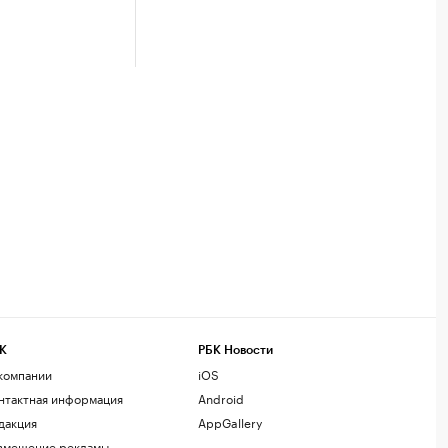
К
РБК Новости
компании
iOS
нтактная информация
Android
дакция
AppGallery
змещение рекламы