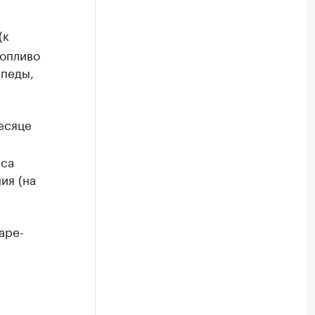
(к
топливо
ипеды,
есяце
сса
ия (на
аре-