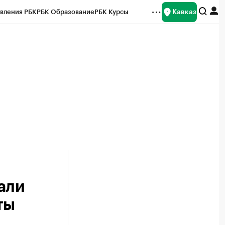
Кавказ
вления РБК
РБК Образование
РБК Курсы
рейтинги
Франшизы
Газета
Спецпроекты СПб
ты
али
ты