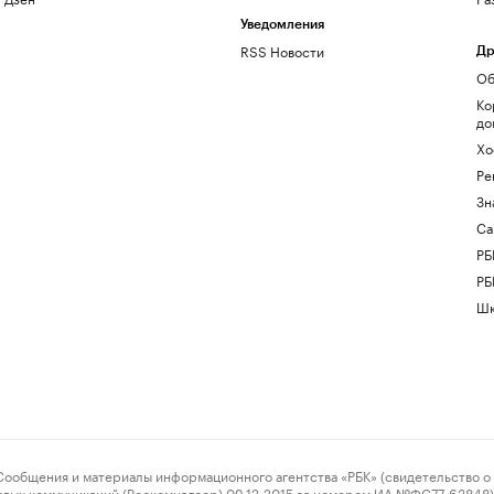
Уведомления
RSS Новости
Др
Об
Ко
до
Хо
Ре
Зн
Са
РБ
РБ
Шк
ения и материалы информационного агентства «РБК» (свидетельство о 
овых коммуникаций (Роскомнадзор) 09.12.2015 за номером ИА №ФС77-63848) 