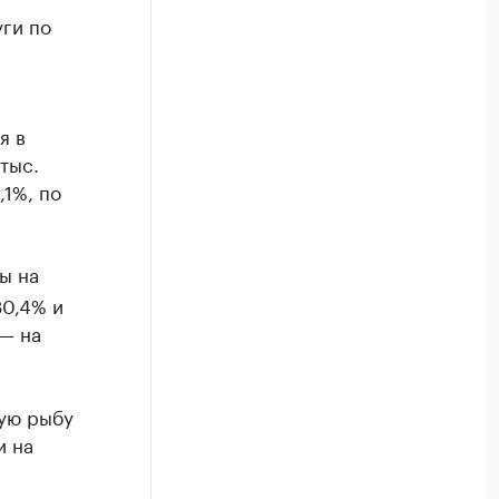
уги по
я в
тыс.
1%, по
ы на
30,4% и
 — на
ную рыбу
и на