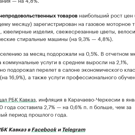
ания — на 4,8%.
наибольший рост цен 
непродовольственных товаров
ему месяцу) зарегистрирован на газовое моторное 
), ювелирные изделия, свежесрезанные цветы, велос
еские стиральные машины (на 9,3% — 4,8%).
селению за месяц подорожали на 0,5%. В отчетном м
 коммунальные услуги в среднем выросли на 2,1%,
но подорожал перелет в салоне экономического кла
(на 16,9%), а также услуги профессионального обучен
ал РБК Кавказ
, инфляция в Карачаево-Черкесии в янв
 года составила 2,7% — на 0,6% п. п больше, чем за
ный период прошлого года.
РБК Кавказ в
Facebook
и
Telegram