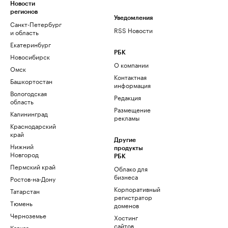
Новости
регионов
Уведомления
Санкт-Петербург
RSS Новости
и область
Екатеринбург
РБК
Новосибирск
О компании
Омск
Контактная
Башкортостан
информация
Вологодская
Редакция
область
Размещение
Калининград
рекламы
Краснодарский
край
Другие
Нижний
продукты
Новгород
РБК
Пермский край
Облако для
бизнеса
Ростов-на-Дону
Корпоративный
Татарстан
регистратор
Тюмень
доменов
Черноземье
Хостинг
сайтов
Кавказ