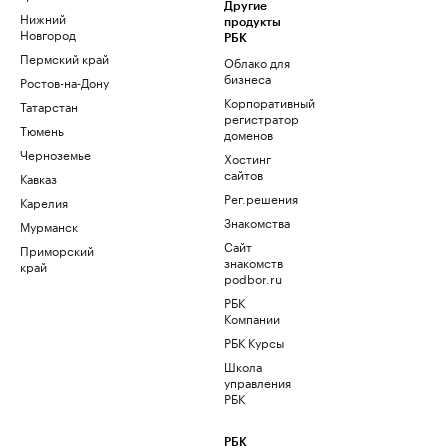
Другие
Нижний
продукты
Новгород
РБК
Пермский край
Облако для
бизнеса
Ростов-на-Дону
Корпоративный
Татарстан
регистратор
Тюмень
доменов
Черноземье
Хостинг
сайтов
Кавказ
Рег.решения
Карелия
Знакомства
Мурманск
Сайт
Приморский
знакомств
край
podbor.ru
РБК
Компании
РБК Курсы
Школа
управления
РБК
РБК