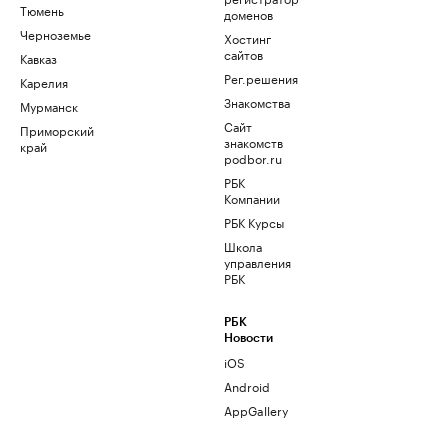
Тюмень
доменов
Черноземье
Хостинг
сайтов
Кавказ
Рег.решения
Карелия
Знакомства
Мурманск
Сайт
Приморский
знакомств
край
podbor.ru
РБК
Компании
РБК Курсы
Школа
управления
РБК
РБК
Новости
iOS
Android
AppGallery