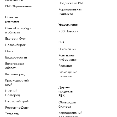
Подписка на РБК
РБК Образование
Корпоративная
подписка
Новости
регионов
Уведомления
Санкт-Петербург
RSS Новости
и область
Екатеринбург
РБК
Новосибирск
О компании
Омск
Контактная
Башкортостан
информация
Вологодская
Редакция
область
Размещение
Калининград
рекламы
Краснодарский
край
Другие
Нижний
продукты
Новгород
РБК
Пермский край
Облако для
бизнеса
Ростов-на-Дону
Корпоративный
Татарстан
регистратор