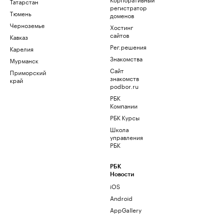
Татарстан
регистратор
Тюмень
доменов
Черноземье
Хостинг
сайтов
Кавказ
Рег.решения
Карелия
Знакомства
Мурманск
Сайт
Приморский
знакомств
край
podbor.ru
РБК
Компании
РБК Курсы
Школа
управления
РБК
РБК
Новости
iOS
Android
AppGallery