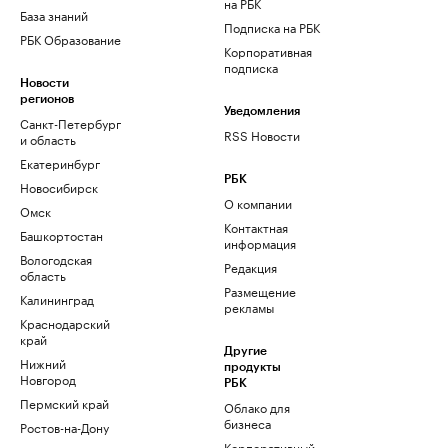
на РБК
База знаний
Подписка на РБК
РБК Образование
Корпоративная
подписка
Новости
регионов
Уведомления
Санкт-Петербург
RSS Новости
и область
Екатеринбург
РБК
Новосибирск
О компании
Омск
Контактная
Башкортостан
информация
Вологодская
Редакция
область
Размещение
Калининград
рекламы
Краснодарский
край
Другие
Нижний
продукты
Новгород
РБК
Пермский край
Облако для
бизнеса
Ростов-на-Дону
Корпоративный