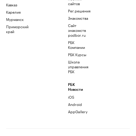
сайтов
Кавказ
Рег.решения
Карелия
Знакомства
Мурманск
Сайт
Приморский
знакомств
край
podbor.ru
РБК
Компании
РБК Курсы
Школа
управления
РБК
РБК
Новости
iOS
Android
AppGallery