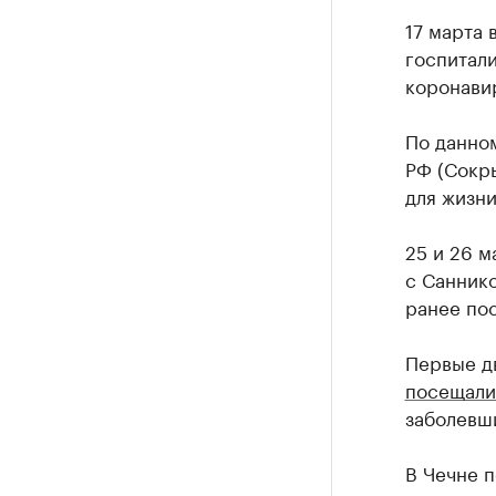
17 марта 
госпитали
коронави
По данно
РФ (Сокр
для жизни
25 и 26 м
с Санник
ранее по
Первые д
посещали
заболевш
В Чечне 