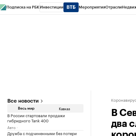
Подписка на РБК
Инвестиции
Мероприятия
Отрасли
Недви
РБК Life
Тренды
Визионеры
Национальные проекты
Город
Стиль
Кр
Конференции СПб
Спецпроекты
Проверка контрагентов
Политика
Коронавирус
Все новости
Кавказ
Весь мир
В Се
В России стартовали продажи
гибридного Tank 400
два 
Авто
Дружба с подчиненными без потери
коро