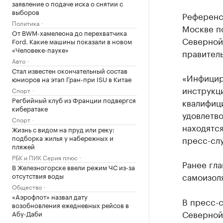
заявление о подаче иска о снятии с
выборов
Референс
Политика
Москве п
От BWM-хамелеона до перехватчика
Северной
Ford. Какие машины показали в новом
«Человеке-пауке»
правитель
Авто
Стал известен окончательный состав
«Инфицир
юниоров на этап Гран-при ISU в Китае
инструкц
Спорт
Регбийный клуб из Франции подвергся
квалифиц
кибератаке
удовлетво
Спорт
находятс
Жизнь с видом на пруд или реку:
подборка жилья у набережных и
пресс-сл
пляжей
РБК и ПИК Серия плюс
Ранее гла
В Железногорске ввели режим ЧС из-за
самоизол
отсутствия воды
Общество
«Аэрофлот» назвал дату
В пресс-с
возобновления ежедневных рейсов в
Северной
Абу-Даби