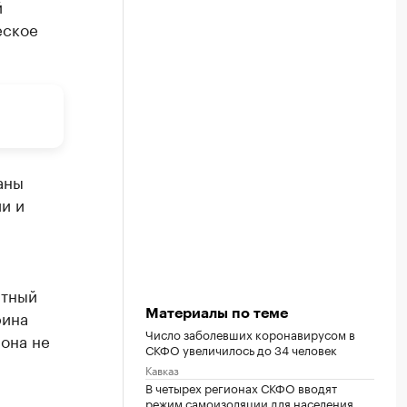
й
еское
аны
и и
атный
рина
Материалы по теме
Число заболевших коронавирусом в
 она не
СКФО увеличилось до 34 человек
Кавказ
В четырех регионах СКФО вводят
режим самоизоляции для населения