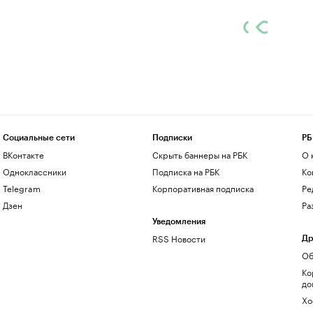
Социальные сети
Подписки
РБ
ВКонтакте
Скрыть баннеры на РБК
О 
Одноклассники
Подписка на РБК
Ко
Telegram
Корпоративная подписка
Ре
Дзен
Ра
Уведомления
RSS Новости
Др
Об
Ко
до
Хо