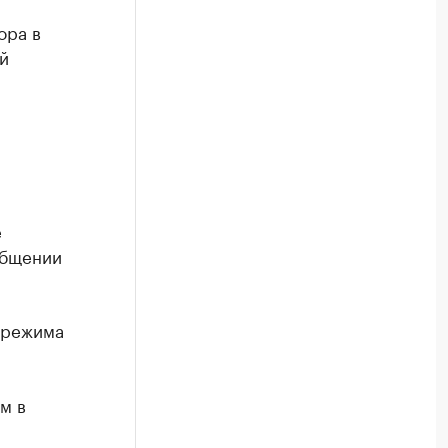
ора в
й
е
общении
 режима
м в