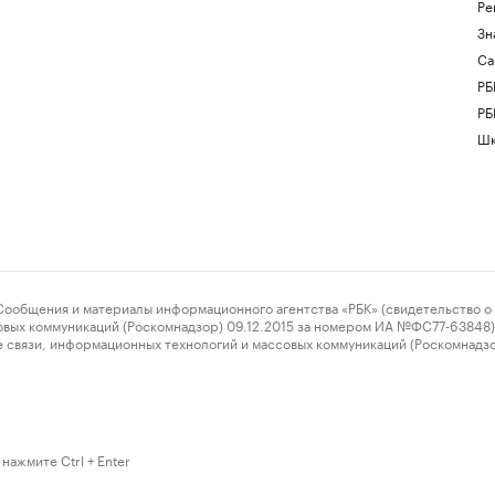
Ре
Зн
Са
РБ
РБ
Шк
ения и материалы информационного агентства «РБК» (свидетельство о 
овых коммуникаций (Роскомнадзор) 09.12.2015 за номером ИА №ФС77-63848) 
 связи, информационных технологий и массовых коммуникаций (Роскомнадз
нажмите Ctrl + Enter