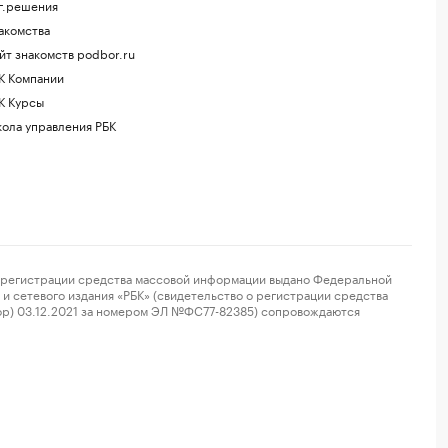
г.решения
акомства
йт знакомств podbor.ru
К Компании
К Курсы
ола управления РБК
регистрации средства массовой информации выдано Федеральной
и сетевого издания «РБК» (свидетельство о регистрации средства
ор) 03.12.2021 за номером ЭЛ №ФС77-82385) сопровождаются