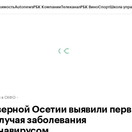
жимость
Autonews
РБК Компании
Телеканал
РБК Вино
Спорт
Школа упра
ипто
РБК Бизнес-среда
Дискуссионный клуб
Исследования
Кредитные 
Экономика
Бизнес
Технологии и медиа
Финансы
Рынок наличной валю
 в СКФО
верной Осетии выявили пер
случая заболевания
навирусом