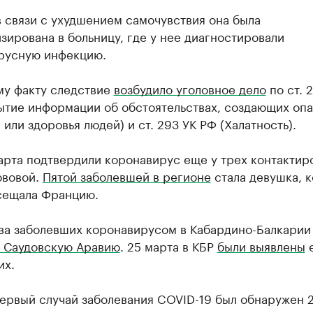
в связи с ухудшением самочувствия она была
зирована в больницу, где у нее диагностировали
русную инфекцию.
му факту следствие
возбудило уголовное дело
по ст. 
ытие информации об обстоятельствах, создающих опа
 или здоровья людей) и ст. 293 УК РФ (Халатность).
арта подтвердили коронавирус еще у трех контакти
ововой.
Пятой заболевшей в регионе
стала девушка, к
сещала Францию.
ва заболевших коронавирусом в Кабардино-Балкари
 Саудовскую Аравию
. 25 марта в КБР
были выявлены
е
их.
первый случай заболевания COVID-19 был обнаружен 