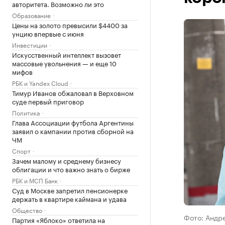
авторитета. Возможно ли это
Образование
Цены на золото превысили $4400 за
унцию впервые с июня
Инвестиции
Искусственный интеллект вызовет
массовые увольнения — и еще 10
мифов
РБК и Yandex Cloud
Тимур Иванов обжаловал в Верховном
суде первый приговор
Политика
Глава Ассоциации футбола Аргентины
заявил о кампании против сборной на
ЧМ
Спорт
Зачем малому и среднему бизнесу
облигации и что важно знать о бирже
РБК и МСП Банк
Суд в Москве запретил пенсионерке
держать в квартире каймана и удава
Общество
Фото: Андр
Партия «Яблоко» ответила на