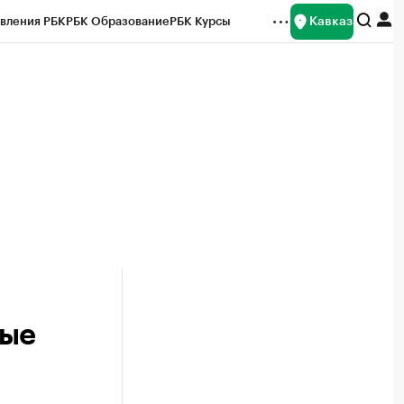
Кавказ
вления РБК
РБК Образование
РБК Курсы
рейтинги
Франшизы
Газета
Спецпроекты СПб
ты
вые