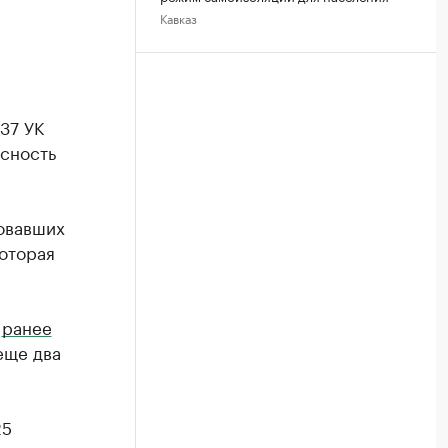
Кавказ
237 УК
сность
ровавших
оторая
и
ранее
ще два
25