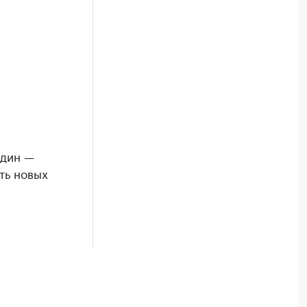
один —
ть новых