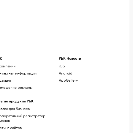
К
РБК Новости
компании
iOS
нтактная информация
Android
дакция
AppGallery
змещение рекламы
угие продукты РБК
лако для бизнеса
рпоративный регистратор
менов
стинг сайтов