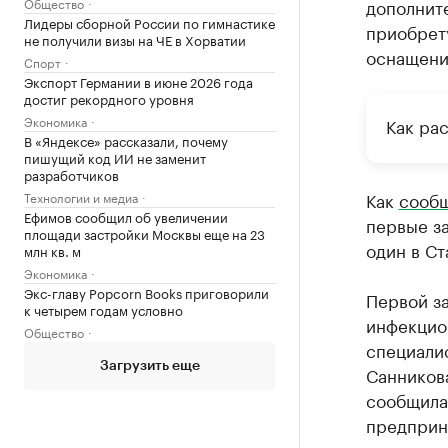
Общество
дополните
Лидеры сборной России по гимнастике
приобрету
не получили визы на ЧЕ в Хорватии
оснащени
Спорт
Экспорт Германии в июне 2026 года
достиг рекордного уровня
Экономика
Как ра
В «Яндексе» рассказали, почему
пишущий код ИИ не заменит
разработчиков
Как
сообщ
Технологии и медиа
Ефимов сообщил об увеличении
первые з
площади застройки Москвы еще на 23
один в Ст
млн кв. м
Экономика
Экс-главу Popcorn Books приговорили
Первой з
к четырем годам условно
инфекцио
Общество
специали
Загрузить еще
Санникова
сообщила
предприн