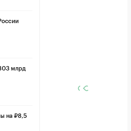
России
₽303 млрд
ы на ₽8,5