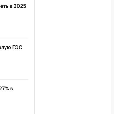
еть в 2025
алую ГЭС
27% в