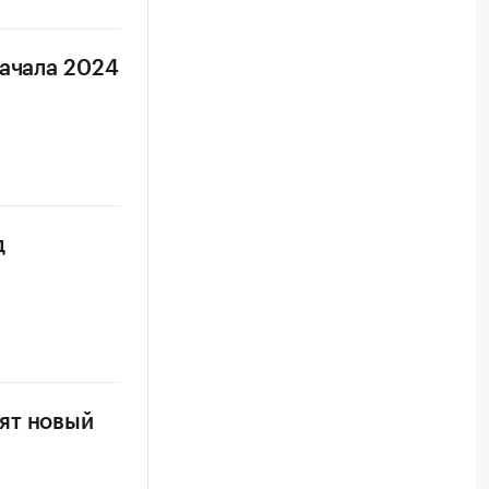
начала 2024
д
ят новый