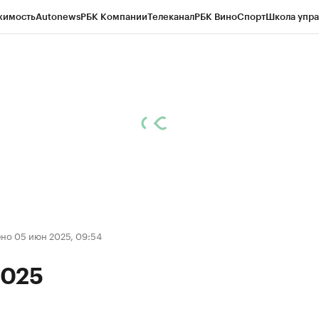
жимость
Autonews
РБК Компании
Телеканал
РБК Вино
Спорт
Школа упра
ипто
РБК Бизнес-среда
Дискуссионный клуб
Исследования
Кредитные 
Экономика
Бизнес
Технологии и медиа
Финансы
Рынок наличной валю
но 05 июн 2025, 09:54
025