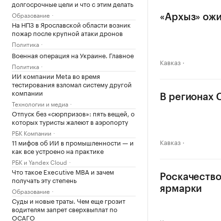
долгосрочные цели и что с этим делать
Образование
«Архыз» ожид
На НПЗ в Ярославской области возник
пожар после крупной атаки дронов
Политика
Военная операция на Украине. Главное
Кавказ
Политика
ИИ компании Meta во время
тестирования взломал систему другой
компании
В регионах 
Технологии и медиа
Отпуск без «сюрпризов»: пять вещей, о
которых туристы жалеют в аэропорту
РБК Компании
Кавказ
11 мифов об ИИ в промышленности — и
как все устроено на практике
РБК и Yandex Cloud
Что такое Executive MBA и зачем
Роскачество
получать эту степень
ярмарки
Образование
Суды и новые траты. Чем еще грозит
водителям запрет сверхвыплат по
ОСАГО