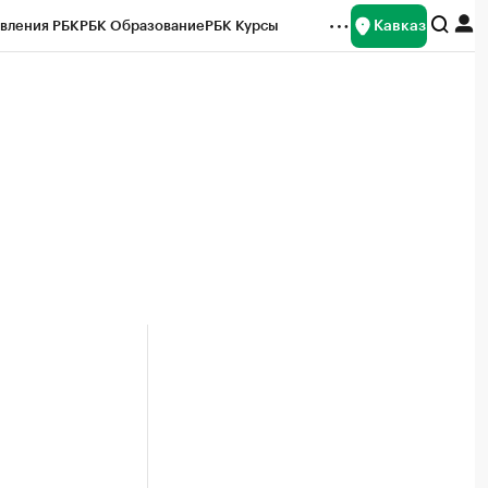
Кавказ
вления РБК
РБК Образование
РБК Курсы
рейтинги
Франшизы
Газета
Спецпроекты СПб
ты