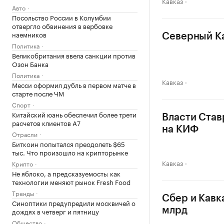
Кавказ
Авто
Посольство России в Колумбии
отвергло обвинения в вербовке
наемников
Северный Ка
Политика
Великобритания ввела санкции против
Озон Банка
Политика
Кавказ
Месси оформил дубль в первом матче в
старте после ЧМ
Спорт
Китайский юань обеспечил более трети
Власти Став
расчетов клиентов А7
на КИФ
Отрасли
Биткоин попытался преодолеть $65
тыс. Что произошло на крипторынке
Кавказ
Крипто
Не яблоко, а предсказуемость: как
технологии меняют рынок Fresh Food
Тренды
Сбер и Кавк
Синоптики предупредили москвичей о
млрд
дождях в четверг и пятницу
Общество