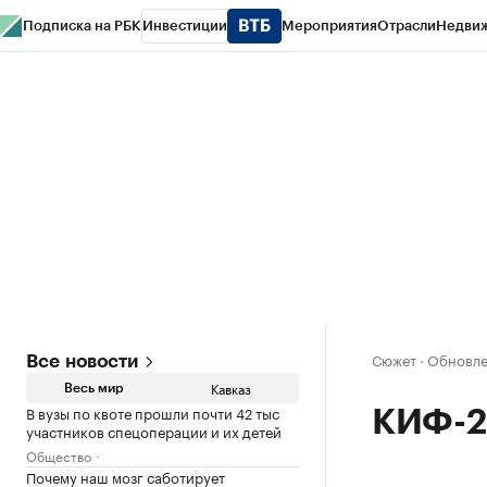
Подписка на РБК
Инвестиции
Мероприятия
Отрасли
Недви
РБК Life
Тренды
Визионеры
Национальные проекты
Город
Стиль
Кр
Конференции СПб
Спецпроекты
Проверка контрагентов
Политика
Сюжет
·
Обновле
Все новости
Кавказ
Весь мир
В вузы по квоте прошли почти 42 тыс
КИФ-2
участников спецоперации и их детей
Общество
Почему наш мозг саботирует