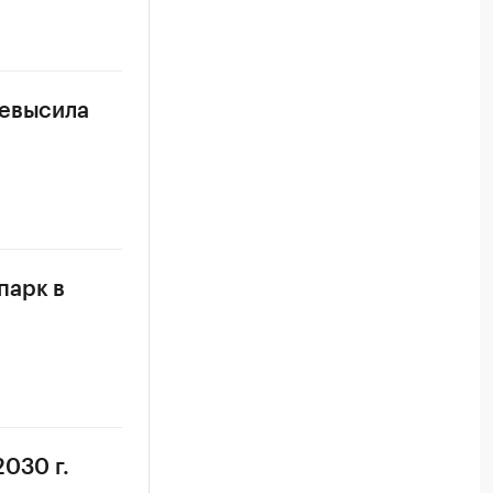
ревысила
парк в
030 г.