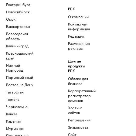
Екатеринбург
РБК
Новосибирск
О компании
Омск
Контактная
Башкортостан
информация
Вологодская
Редакция
область
Размещение
Калининград
рекламы
Краснодарский
край
Другие
Нижний
продукты
Новгород
РБК
Пермский край
Облако для
бизнеса
Ростов-на-Дону
Корпоративный
Татарстан
регистратор
Тюмень
доменов
Черноземье
Хостинг
сайтов
Кавказ
Рег.решения
Карелия
Знакомства
Мурманск
Сайт
Приморский