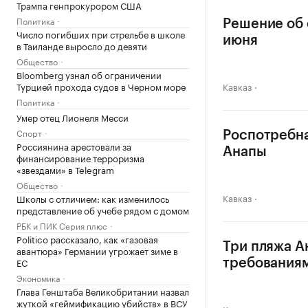
Трампа генпрокурором США
Политика
Решение об 
Число погибших при стрельбе в школе
июня
в Таиланде выросло до девяти
Общество
Bloomberg узнал об ограничении
Турцией прохода судов в Черном море
Кавказ
Политика
Умер отец Лионеля Месси
Спорт
Роспотребна
Россиянина арестовали за
Анапы
финансирование терроризма
«звездами» в Telegram
Общество
Кавказ
Школы с отличием: как изменилось
представление об учебе рядом с домом
РБК и ПИК Серия плюс
Politico рассказало, как «газовая
Три пляжа А
авантюра» Германии угрожает зиме в
ЕС
требования
Экономика
Глава Генштаба Великобритании назвал
жуткой «геймификацию убийств» в ВСУ