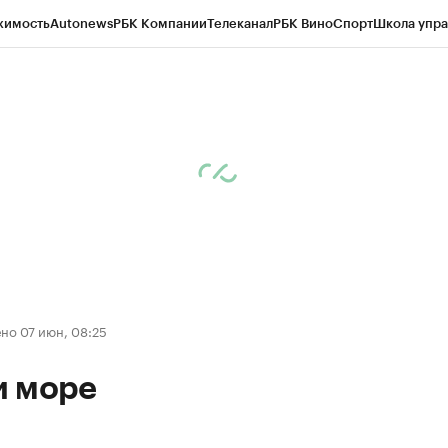
жимость
Autonews
РБК Компании
Телеканал
РБК Вино
Спорт
Школа упра
ипто
РБК Бизнес-среда
Дискуссионный клуб
Исследования
Кредитные 
Экономика
Бизнес
Технологии и медиа
Финансы
Рынок наличной валю
но 07 июн, 08:25
и море