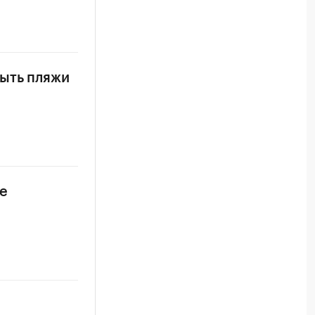
рыть пляжи
е