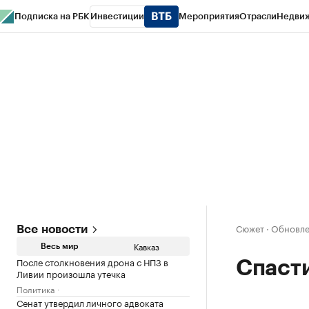
Подписка на РБК
Инвестиции
Мероприятия
Отрасли
Недви
РБК Life
Тренды
Визионеры
Национальные проекты
Город
Стиль
Кр
Конференции СПб
Спецпроекты
Проверка контрагентов
Политика
Сюжет
·
Обновле
Все новости
Кавказ
Весь мир
После столкновения дрона с НПЗ в
Спаст
Ливии произошла утечка
Политика
Сенат утвердил личного адвоката