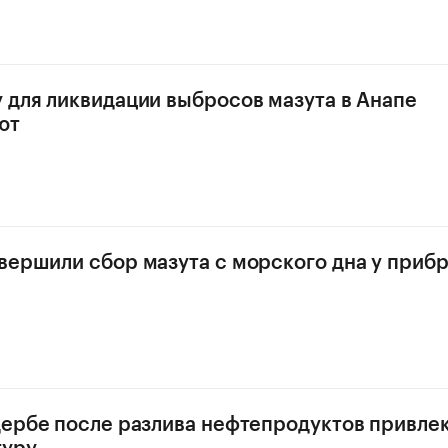
 для ликвидации выбросов мазута в Анапе
ют
вершили сбор мазута с морского дна у приб
щербе после разлива нефтепродуктов привле