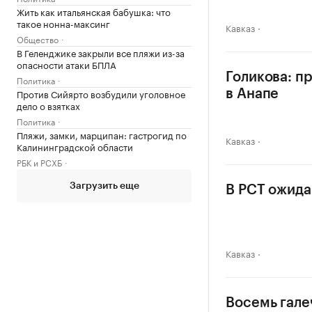
Жить как итальянская бабушка: что
такое нонна-максинг
Кавказ
Общество
В Геленджике закрыли все пляжи из-за
опасности атаки БПЛА
Голикова: п
Политика
Против Сийярто возбудили уголовное
в Анапе
дело о взятках
Политика
Пляжи, замки, марципан: гастрогид по
Кавказ
Калининградской области
РБК и РСХБ
Загрузить еще
В РСТ ожида
Кавказ
Восемь гале