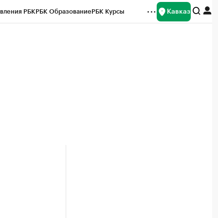
Кавказ
вления РБК
РБК Образование
РБК Курсы
рейтинги
Франшизы
Газета
Спецпроекты СПб
ты