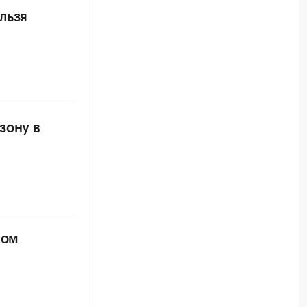
льзя
зону в
вом