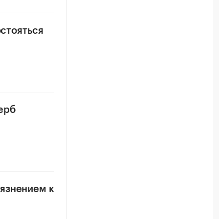
остояться
ерб
рязнением к