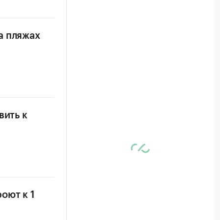
а пляжах
вить к
оют к 1