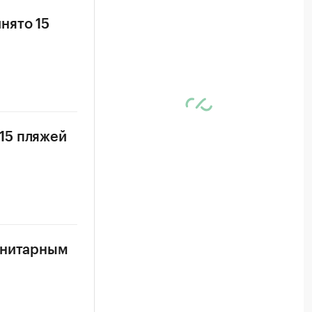
нято 15
15 пляжей
анитарным