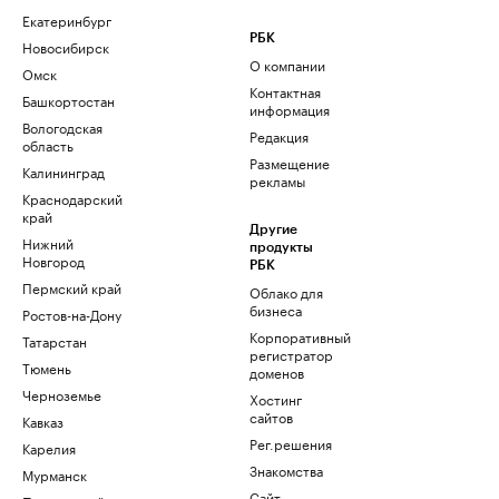
Екатеринбург
РБК
Новосибирск
О компании
Омск
Контактная
Башкортостан
информация
Вологодская
Редакция
область
Размещение
Калининград
рекламы
Краснодарский
край
Другие
Нижний
продукты
Новгород
РБК
Пермский край
Облако для
бизнеса
Ростов-на-Дону
Корпоративный
Татарстан
регистратор
Тюмень
доменов
Черноземье
Хостинг
сайтов
Кавказ
Рег.решения
Карелия
Знакомства
Мурманск
Сайт