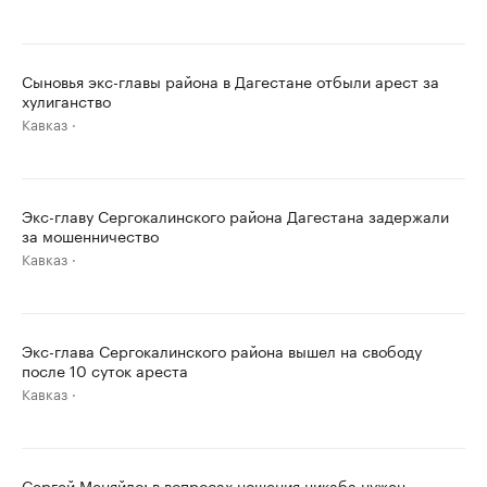
Сыновья экс-главы района в Дагестане отбыли арест за
хулиганство
Кавказ
Экс-главу Сергокалинского района Дагестана задержали
за мошенничество
Кавказ
Экс-глава Сергокалинского района вышел на свободу
после 10 суток ареста
Кавказ
Сергей Меняйло: в вопросах ношения никаба нужен