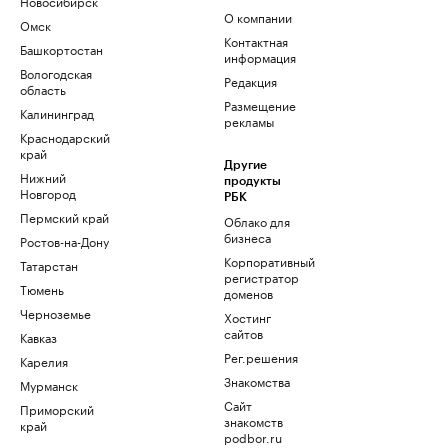
Новосибирск
О компании
Омск
Контактная
Башкортостан
информация
Вологодская
Редакция
область
Размещение
Калининград
рекламы
Краснодарский
край
Другие
Нижний
продукты
Новгород
РБК
Пермский край
Облако для
бизнеса
Ростов-на-Дону
Корпоративный
Татарстан
регистратор
Тюмень
доменов
Черноземье
Хостинг
сайтов
Кавказ
Рег.решения
Карелия
Знакомства
Мурманск
Сайт
Приморский
знакомств
край
podbor.ru