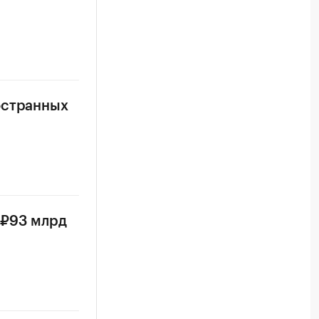
остранных
 ₽93 млрд