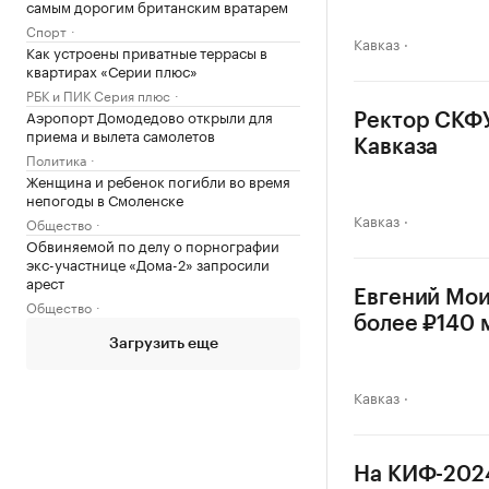
самым дорогим британским вратарем
Спорт
Кавказ
Как устроены приватные террасы в
квартирах «Серии плюс»
РБК и ПИК Серия плюс
Аэропорт Домодедово открыли для
Ректор СКФУ
приема и вылета самолетов
Кавказа
Политика
Женщина и ребенок погибли во время
непогоды в Смоленске
Кавказ
Общество
Обвиняемой по делу о порнографии
экс-участнице «Дома-2» запросили
арест
Евгений Мои
Общество
более ₽140 
Загрузить еще
Кавказ
На КИФ-2024