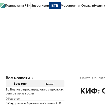
Подписка на РБК
Инвестиции
Мероприятия
Отрасли
Недви
РБК Life
Тренды
Визионеры
Национальные проекты
Город
Стиль
Кр
Конференции СПб
Спецпроекты
Проверка контрагентов
Политика
Сюжет
·
Обновле
Все новости
Кавказ
Весь мир
Во Внуково предупредили о задержках
КИФ: О
рейсов из-за грозы
Общество
В Саудовской Аравии сообщили об 11