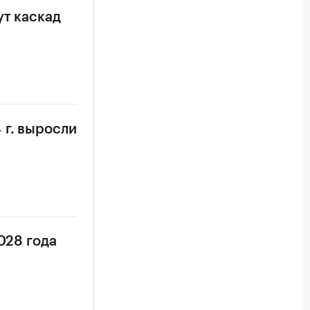
ут каскад
 г. выросли
028 года