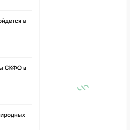
ойдется в
мы СКФО в
природных