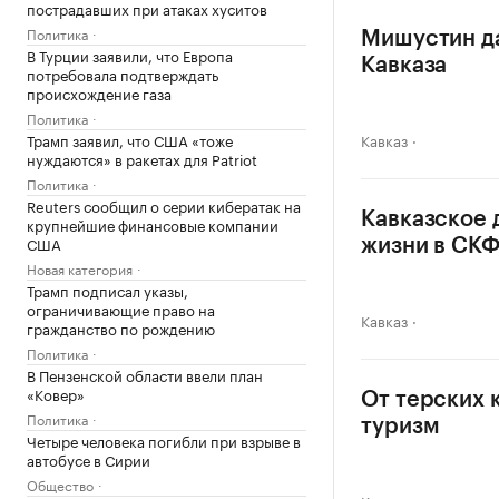
пострадавших при атаках хуситов
Политика
Мишустин да
В Турции заявили, что Европа
Кавказа
потребовала подтверждать
происхождение газа
Политика
Трамп заявил, что США «тоже
Кавказ
нуждаются» в ракетах для Patriot
Политика
Reuters сообщил о серии кибератак на
Кавказское 
крупнейшие финансовые компании
США
жизни в СК
Новая категория
Трамп подписал указы,
ограничивающие право на
Кавказ
гражданство по рождению
Политика
В Пензенской области ввели план
«Ковер»
От терских 
Политика
туризм
Четыре человека погибли при взрыве в
автобусе в Сирии
Общество