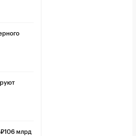
ерного
ируют
 ₽106 млрд