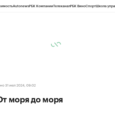
жимость
Autonews
РБК Компании
Телеканал
РБК Вино
Спорт
Школа упра
ипто
РБК Бизнес-среда
Дискуссионный клуб
Исследования
Кредитные 
Экономика
Бизнес
Технологии и медиа
Финансы
Рынок наличной валю
но 31 июл 2024, 09:02
т моря до моря