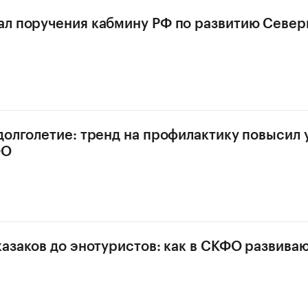
л поручения кабмину РФ по развитию Север
долголетие: тренд на профилактику повысил 
ФО
казаков до энотуристов: как в СКФО развива