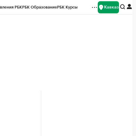
Кавказ
вления РБК
РБК Образование
РБК Курсы
рейтинги
Франшизы
Газета
Спецпроекты СПб
ты