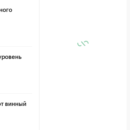
ного
уровень
ют винный