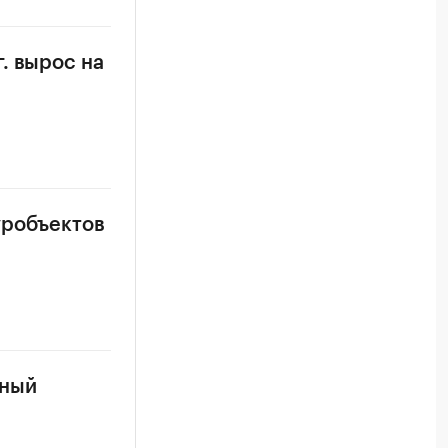
. вырос на
уробъектов
рный