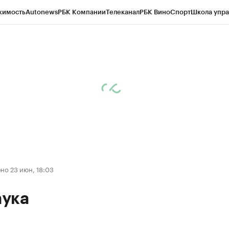
жимость
Autonews
РБК Компании
Телеканал
РБК Вино
Спорт
Школа упра
ипто
РБК Бизнес-среда
Дискуссионный клуб
Исследования
Кредитные 
Экономика
Бизнес
Технологии и медиа
Финансы
Рынок наличной валю
но 23 июн, 18:03
ука