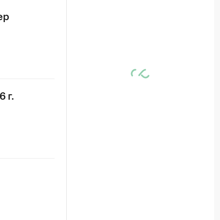
ер
 г.