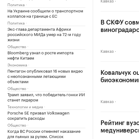
Кавказ
Политика
На Украине сообщили о транспортном
коллапсе на границе с ЕС
Политика
В СКФУ совм
Экс-глава департамента Африки
виноградар
российского МИДа умер на 72-м году
жизни
Общество
Кавказ
Bloomberg узнал о росте импорта
нефти Китаем
Экономика
Пентагон опубликовал 16 новых видео
Ковальчук о
с неопознанными летающими
биоэкономи
объектами
Общество
Трамп заявил, что победитель гонки ИИ
станет лидером
Кавказ
Технологии и медиа
Porsche SE призвал Volkswagen
сократить расходы
Рейтинг вуз
Общество
Когда ВС России отменяет наказание
медуниверс
для пьяных за рулем. Список