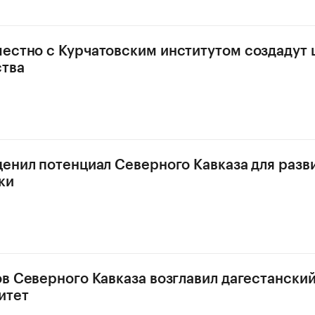
естно с Курчатовским институтом создадут 
ства
ценил потенциал Северного Кавказа для разв
ки
ов Северного Кавказа возглавил дагестански
итет