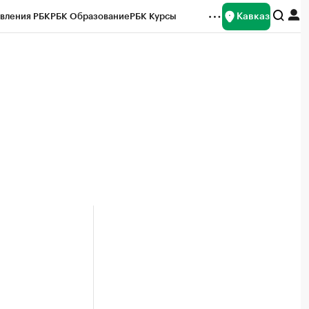
Кавказ
вления РБК
РБК Образование
РБК Курсы
рейтинги
Франшизы
Газета
Спецпроекты СПб
ты