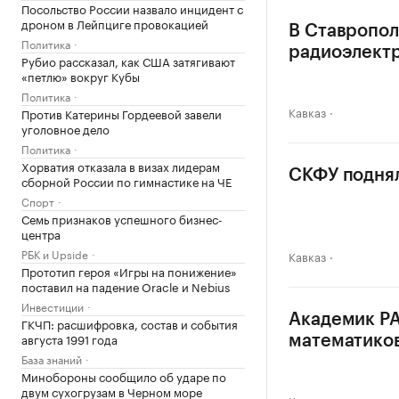
Посольство России назвало инцидент с
дроном в Лейпциге провокацией
В Ставропол
Политика
радиоэлект
Рубио рассказал, как США затягивают
«петлю» вокруг Кубы
Политика
Кавказ
Против Катерины Гордеевой завели
уголовное дело
Политика
Хорватия отказала в визах лидерам
СКФУ поднял
сборной России по гимнастике на ЧЕ
Спорт
Семь признаков успешного бизнес-
центра
РБК и Upside
Кавказ
Прототип героя «Игры на понижение»
поставил на падение Oracle и Nebius
Инвестиции
Академик РА
ГКЧП: расшифровка, состав и события
августа 1991 года
математико
База знаний
Минобороны сообщило об ударе по
двум сухогрузам в Черном море