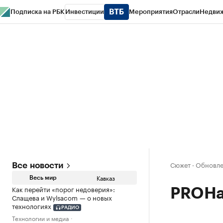
Подписка на РБК
Инвестиции
Мероприятия
Отрасли
Недви
РБК Life
Тренды
Визионеры
Национальные проекты
Город
Стиль
Кр
Конференции СПб
Спецпроекты
Проверка контрагентов
Политика
Сюжет
·
Обновле
Все новости
Кавказ
Весь мир
Как перейти «порог недоверия»:
PROНа
Слащева и Wylsacom — о новых
технологиях
РАДИО
Технологии и медиа