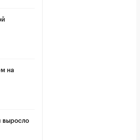
ой
ем на
м выросло