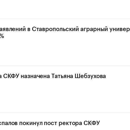
заявлений в Ставропольский аграрный униве
0%
ра СКФУ назначена Татьяна Шебзухова
палов покинул пост ректора СКФУ