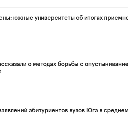
лены: южные университеты об итогах приемн
ссказали о методах борьбы с опустынивани
е
заявлений абитуриентов вузов Юга в средне