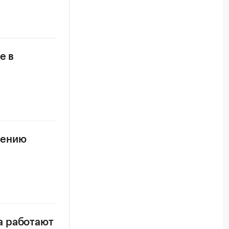
е в
шению
а работают