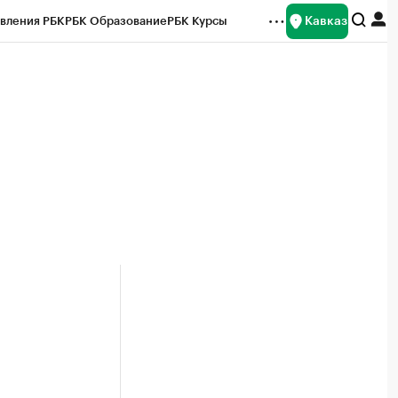
Кавказ
вления РБК
РБК Образование
РБК Курсы
рейтинги
Франшизы
Газета
Спецпроекты СПб
ты