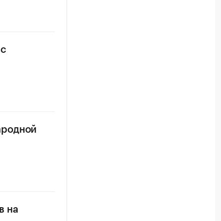
 с
ародной
в на