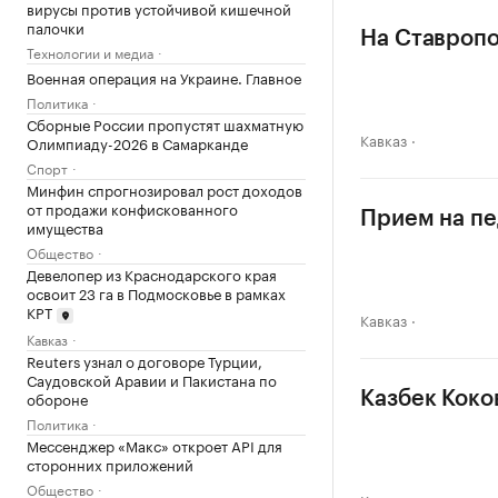
вирусы против устойчивой кишечной
палочки
На Ставропо
Технологии и медиа
Военная операция на Украине. Главное
Политика
Сборные России пропустят шахматную
Кавказ
Олимпиаду-2026 в Самарканде
Спорт
Минфин спрогнозировал рост доходов
от продажи конфискованного
Прием на пе
имущества
Общество
Девелопер из Краснодарского края
освоит 23 га в Подмосковье в рамках
КРТ
Кавказ
Кавказ
Reuters узнал о договоре Турции,
Саудовской Аравии и Пакистана по
обороне
Казбек Коко
Политика
Мессенджер «Макс» откроет API для
сторонних приложений
Общество