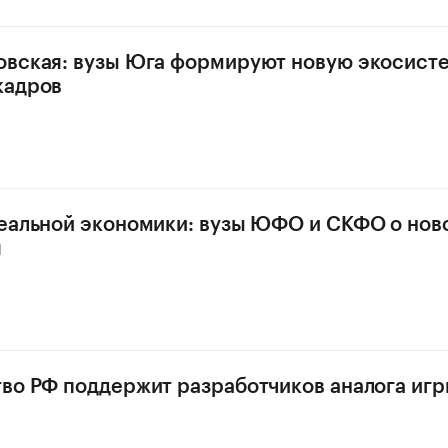
овская: вузы Юга формируют новую экосист
кадров
еальной экономики: вузы ЮФО и СКФО о нов
я
во РФ поддержит разработчиков аналога игр