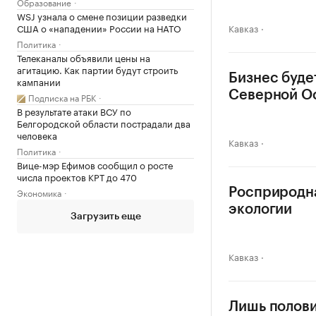
Образование
WSJ узнала о смене позиции разведки
Кавказ
США о «нападении» России на НАТО
Политика
Телеканалы объявили цены на
агитацию. Как партии будут строить
Бизнес буде
кампании
Северной О
Подписка на РБК
В результате атаки ВСУ по
Белгородской области пострадали два
человека
Кавказ
Политика
Вице-мэр Ефимов сообщил о росте
числа проектов КРТ до 470
Росприродн
Экономика
экологии
Загрузить еще
Кавказ
Лишь полови