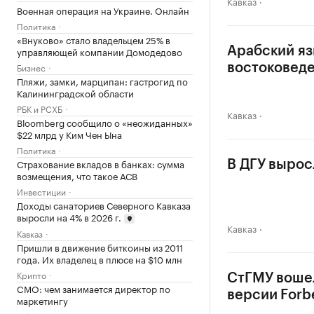
Кавказ
Военная операция на Украине. Онлайн
Политика
«Внуково» стало владельцем 25% в
управляющей компании Домодедово
Арабский яз
Бизнес
востоковеде
Пляжи, замки, марципан: гастрогид по
Калининградской области
РБК и РСХБ
Кавказ
Bloomberg сообщило о «неожиданных»
$22 млрд у Ким Чен Ына
Политика
Страхование вкладов в банках: сумма
В ДГУ вырос
возмещения, что такое АСВ
Инвестиции
Доходы санаториев Северного Кавказа
выросли на 4% в 2026 г.
Кавказ
Кавказ
Пришли в движение биткоины из 2011
года. Их владелец в плюсе на $10 млн
Крипто
СтГМУ вошел
CMO: чем занимается директор по
версии Forb
маркетингу