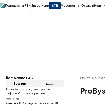
Подписка на РБК
Инвестиции
Мероприятия
Отрасли
Недви
РБК Life
Тренды
Визионеры
Национальные проекты
Город
Стиль
Кр
Конференции СПб
Спецпроекты
Проверка контрагентов
Политика
Сюжет
·
Обновлен
Все новости
Кавказ
Весь мир
Security Vision оценила риски
ProВу
цифровой гигиены россиян
Компании
Ученые США создали с помощью ИИ