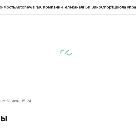
жимость
Autonews
РБК Компании
Телеканал
РБК Вино
Спорт
Школа упра
ипто
РБК Бизнес-среда
Дискуссионный клуб
Исследования
Кредитные 
Экономика
Бизнес
Технологии и медиа
Финансы
Рынок наличной валю
о 23 июн, 15:24
зы