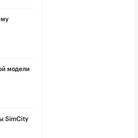
ему
ой модели
ы SimCity