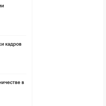
ии
ки кадров
ничестве в