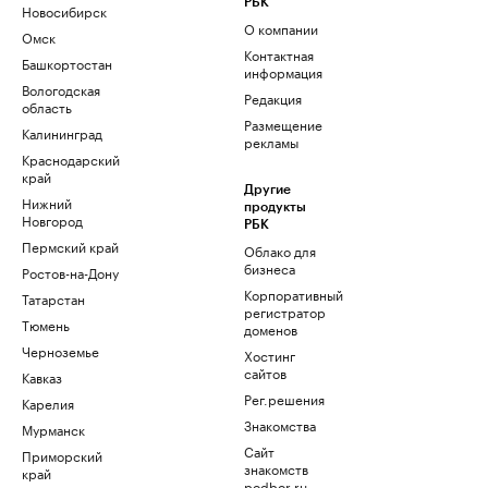
РБК
Новосибирск
О компании
Омск
Контактная
Башкортостан
информация
Вологодская
Редакция
область
Размещение
Калининград
рекламы
Краснодарский
край
Другие
Нижний
продукты
Новгород
РБК
Пермский край
Облако для
бизнеса
Ростов-на-Дону
Корпоративный
Татарстан
регистратор
Тюмень
доменов
Черноземье
Хостинг
сайтов
Кавказ
Рег.решения
Карелия
Знакомства
Мурманск
Сайт
Приморский
знакомств
край
podbor.ru