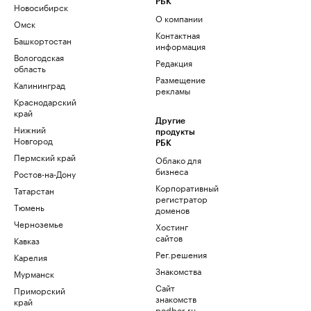
РБК
Новосибирск
О компании
Омск
Контактная
Башкортостан
информация
Вологодская
Редакция
область
Размещение
Калининград
рекламы
Краснодарский
край
Другие
Нижний
продукты
Новгород
РБК
Пермский край
Облако для
бизнеса
Ростов-на-Дону
Корпоративный
Татарстан
регистратор
Тюмень
доменов
Черноземье
Хостинг
сайтов
Кавказ
Рег.решения
Карелия
Знакомства
Мурманск
Сайт
Приморский
знакомств
край
podbor.ru