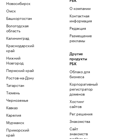
РБК
Новосибирск
О компании
Омск
Контактная
Башкортостан
информация
Вологодская
Редакция
область
Размещение
Калининград
рекламы
Краснодарский
край
Другие
Нижний
продукты
Новгород
РБК
Пермский край
Облако для
бизнеса
Ростов-на-Дону
Корпоративный
Татарстан
регистратор
Тюмень
доменов
Черноземье
Хостинг
сайтов
Кавказ
Рег.решения
Карелия
Знакомства
Мурманск
Сайт
Приморский
знакомств
край
podbor.ru