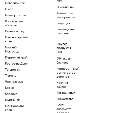
РБК
Новосибирск
О компании
Омск
Контактная
Башкортостан
информация
Вологодская
Редакция
область
Размещение
Калининград
рекламы
Краснодарский
край
Другие
Нижний
продукты
Новгород
РБК
Пермский край
Облако для
бизнеса
Ростов-на-Дону
Корпоративный
Татарстан
регистратор
Тюмень
доменов
Черноземье
Хостинг
сайтов
Кавказ
Рег.решения
Карелия
Знакомства
Мурманск
Сайт
Приморский
знакомств
край
podbor.ru