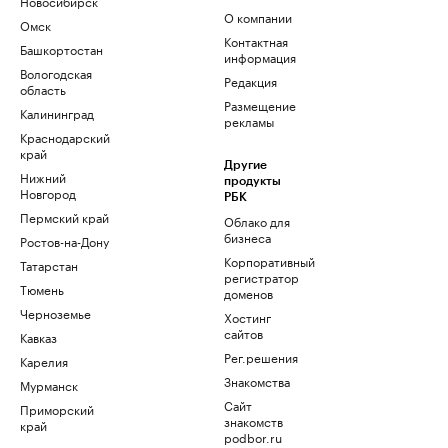
Новосибирск
О компании
Омск
Контактная
Башкортостан
информация
Вологодская
Редакция
область
Размещение
Калининград
рекламы
Краснодарский
край
Другие
Нижний
продукты
Новгород
РБК
Пермский край
Облако для
бизнеса
Ростов-на-Дону
Корпоративный
Татарстан
регистратор
Тюмень
доменов
Черноземье
Хостинг
сайтов
Кавказ
Рег.решения
Карелия
Знакомства
Мурманск
Сайт
Приморский
знакомств
край
podbor.ru