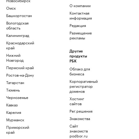
Новосибирск
О компании
Омск
Контактная
Башкортостан
информация
Вологодская
Редакция
область
Размещение
Калининград
рекламы
Краснодарский
край
Другие
Нижний
продукты
Новгород
РБК
Пермский край
Облако для
бизнеса
Ростов-на-Дону
Корпоративный
Татарстан
регистратор
Тюмень
доменов
Черноземье
Хостинг
сайтов
Кавказ
Рег.решения
Карелия
Знакомства
Мурманск
Сайт
Приморский
знакомств
край
podbor.ru