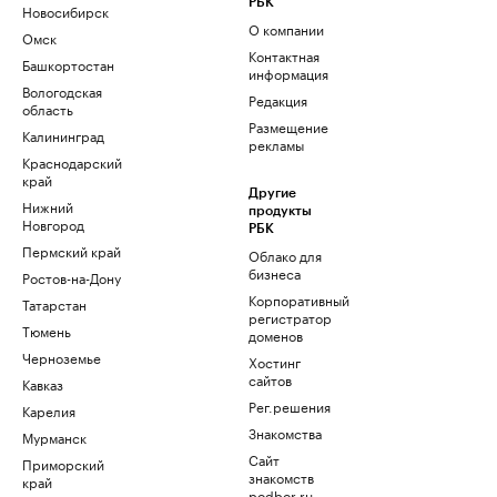
РБК
Новосибирск
О компании
Омск
Контактная
Башкортостан
информация
Вологодская
Редакция
область
Размещение
Калининград
рекламы
Краснодарский
край
Другие
Нижний
продукты
Новгород
РБК
Пермский край
Облако для
бизнеса
Ростов-на-Дону
Корпоративный
Татарстан
регистратор
Тюмень
доменов
Черноземье
Хостинг
сайтов
Кавказ
Рег.решения
Карелия
Знакомства
Мурманск
Сайт
Приморский
знакомств
край
podbor.ru