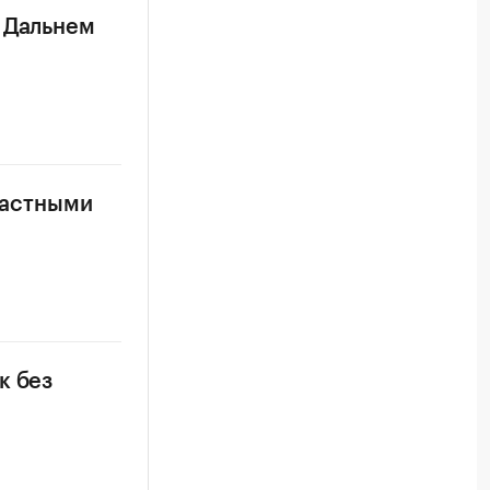
а Дальнем
 частными
к без