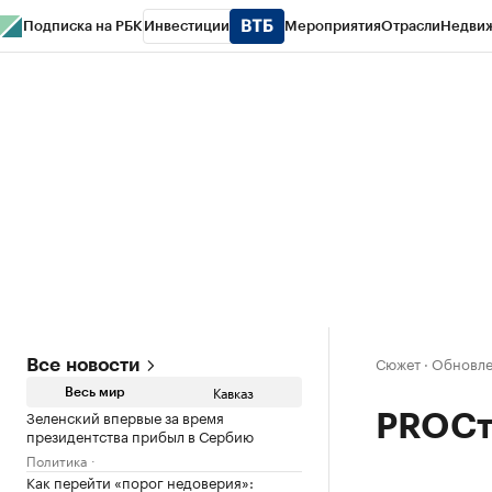
Подписка на РБК
Инвестиции
Мероприятия
Отрасли
Недви
РБК Life
Тренды
Визионеры
Национальные проекты
Город
Стиль
Кр
Конференции СПб
Спецпроекты
Проверка контрагентов
Политика
Сюжет
·
Обновле
Все новости
Кавказ
Весь мир
Зеленский впервые за время
PROСт
президентства прибыл в Сербию
Политика
Как перейти «порог недоверия»: