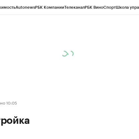
жимость
Autonews
РБК Компании
Телеканал
РБК Вино
Спорт
Школа упра
ипто
РБК Бизнес-среда
Дискуссионный клуб
Исследования
Кредитные 
Экономика
Бизнес
Технологии и медиа
Финансы
Рынок наличной валю
но 10:05
ройка