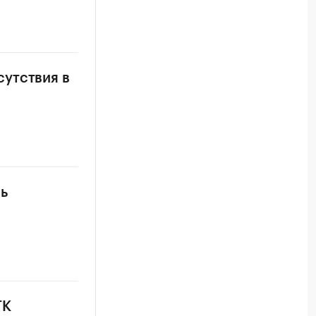
утствия в
ь
ГК