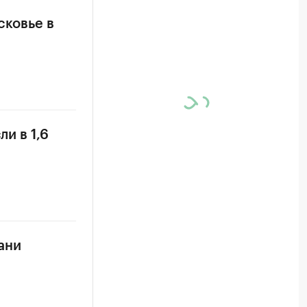
сковье в
и в 1,6
ани