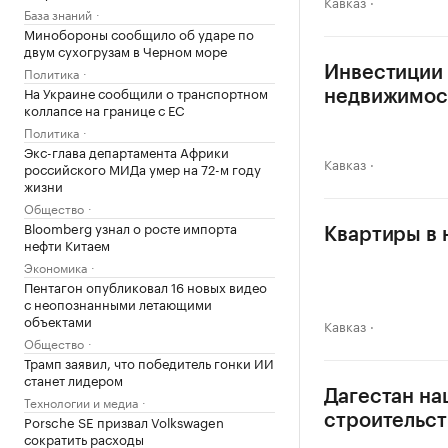
Кавказ
База знаний
Минобороны сообщило об ударе по
двум сухогрузам в Черном море
Политика
Инвестиции 
На Украине сообщили о транспортном
недвижимос
коллапсе на границе с ЕС
Политика
Экс-глава департамента Африки
Кавказ
российского МИДа умер на 72-м году
жизни
Общество
Bloomberg узнал о росте импорта
Квартиры в 
нефти Китаем
Экономика
Пентагон опубликовал 16 новых видео
с неопознанными летающими
объектами
Кавказ
Общество
Трамп заявил, что победитель гонки ИИ
станет лидером
Дагестан на
Технологии и медиа
Porsche SE призвал Volkswagen
строительст
сократить расходы