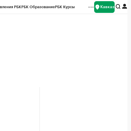
Кавказ
вления РБК
РБК Образование
РБК Курсы
рейтинги
Франшизы
Газета
Спецпроекты СПб
ты