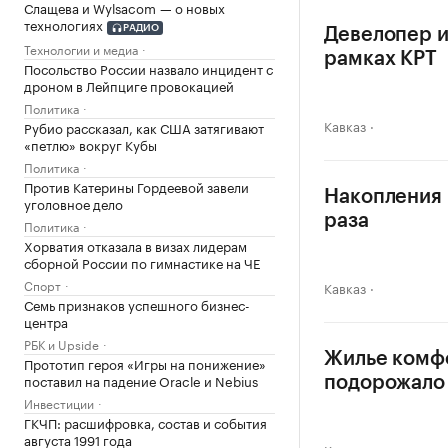
Слащева и Wylsacom — о новых
технологиях
РАДИО
Девелопер и
Технологии и медиа
рамках КРТ
Посольство России назвало инцидент с
дроном в Лейпциге провокацией
Политика
Кавказ
Рубио рассказал, как США затягивают
«петлю» вокруг Кубы
Политика
Против Катерины Гордеевой завели
Накопления н
уголовное дело
раза
Политика
Хорватия отказала в визах лидерам
сборной России по гимнастике на ЧЕ
Спорт
Кавказ
Семь признаков успешного бизнес-
центра
РБК и Upside
Жилье комф
Прототип героя «Игры на понижение»
поставил на падение Oracle и Nebius
подорожало 
Инвестиции
ГКЧП: расшифровка, состав и события
августа 1991 года