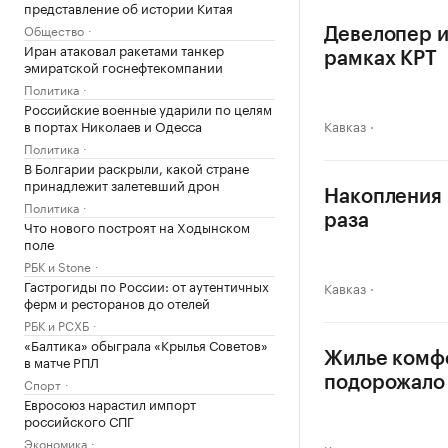
представление об истории Китая
Общество
Девелопер и
Иран атаковал ракетами танкер
рамках КРТ
эмиратской госнефтекомпании
Политика
Российские военные ударили по целям
в портах Николаев и Одесса
Кавказ
Политика
В Болгарии раскрыли, какой стране
принадлежит залетевший дрон
Накопления н
Политика
раза
Что нового построят на Ходынском
поле
РБК и Stone
Гастрогиды по России: от аутентичных
Кавказ
ферм и ресторанов до отелей
РБК и РСХБ
«Балтика» обыграла «Крылья Советов»
Жилье комф
в матче РПЛ
подорожало 
Спорт
Евросоюз нарастил импорт
российского СПГ
Экономика