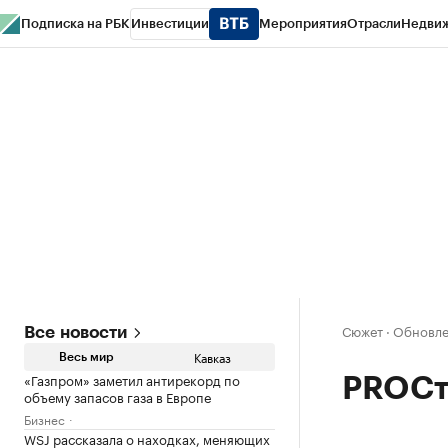
Подписка на РБК
Инвестиции
Мероприятия
Отрасли
Недви
РБК Life
Тренды
Визионеры
Национальные проекты
Город
Стиль
Кр
Конференции СПб
Спецпроекты
Проверка контрагентов
Политика
Сюжет
·
Обновлен
Все новости
Кавказ
Весь мир
«Газпром» заметил антирекорд по
PROСт
объему запасов газа в Европе
Бизнес
WSJ рассказала о находках, меняющих