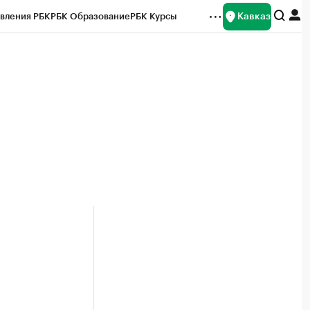
Кавказ
вления РБК
РБК Образование
РБК Курсы
рейтинги
Франшизы
Газета
Спецпроекты СПб
ты