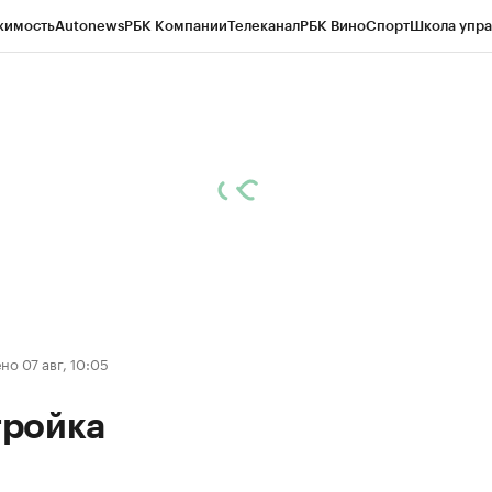
жимость
Autonews
РБК Компании
Телеканал
РБК Вино
Спорт
Школа упра
ипто
РБК Бизнес-среда
Дискуссионный клуб
Исследования
Кредитные 
Экономика
Бизнес
Технологии и медиа
Финансы
Рынок наличной валю
о 07 авг, 10:05
ройка