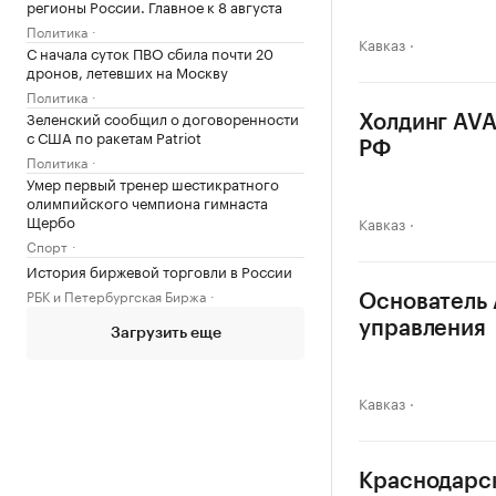
регионы России. Главное к 8 августа
Политика
Кавказ
С начала суток ПВО сбила почти 20
дронов, летевших на Москву
Политика
Зеленский сообщил о договоренности
Холдинг AVA
с США по ракетам Patriot
РФ
Политика
Умер первый тренер шестикратного
олимпийского чемпиона гимнаста
Щербо
Кавказ
Спорт
История биржевой торговли в России
РБК и Петербургская Биржа
Основатель 
управления
Загрузить еще
Кавказ
Краснодарск