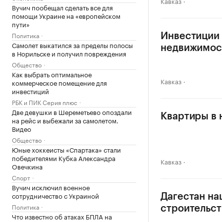
Кавказ
Вучич пообещал сделать все для
помощи Украине на «европейском
пути»
Политика
Инвестиции 
Самолет выкатился за пределы полосы
недвижимос
в Норильске и получил повреждения
Общество
Как выбрать оптимальное
Кавказ
коммерческое помещение для
инвестиций
РБК и ПИК Серия плюс
Две девушки в Шереметьево опоздали
Квартиры в 
на рейс и выбежали за самолетом.
Видео
Общество
Юные хоккеисты «Спартака» стали
победителями Кубка Александра
Кавказ
Овечкина
Спорт
Вучич исключил военное
сотрудничество с Украиной
Дагестан на
Политика
строительст
Что известно об атаках БПЛА на