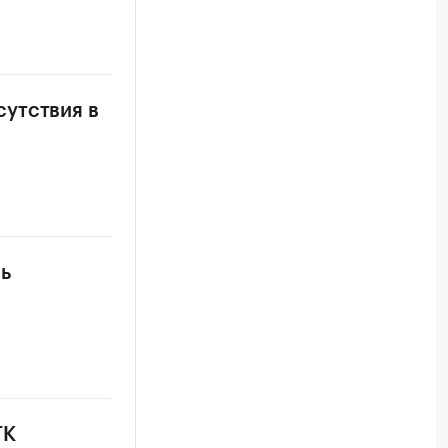
утствия в
ь
ГК