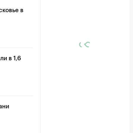
сковье в
и в 1,6
ани