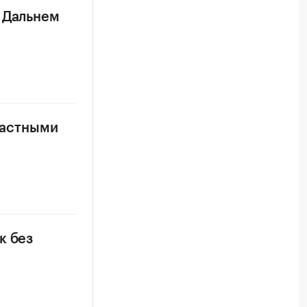
а Дальнем
 частными
к без