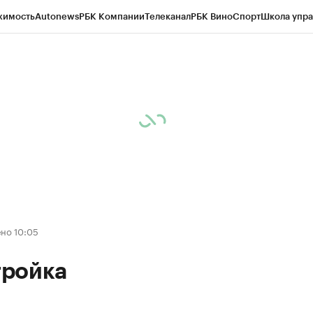
жимость
Autonews
РБК Компании
Телеканал
РБК Вино
Спорт
Школа упра
ипто
РБК Бизнес-среда
Дискуссионный клуб
Исследования
Кредитные 
Экономика
Бизнес
Технологии и медиа
Финансы
Рынок наличной валю
но 10:05
ройка