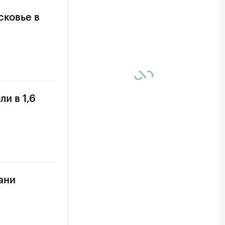
сковье в
и в 1,6
ани