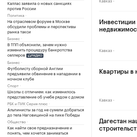
Кавказ
Каллас заявила о новых санкциях
против России
Политика
На отраслевом форуме в Москве
Инвестиции 
обсудили проблемы и перспективы
недвижимос
рынка такси
Бизнес
В ТПП объяснили, зачем нужно
изменить процедуру банкротства
Кавказ
селлеров
РАДИО
Бизнес
Футболисту сборной Англии
Квартиры в 
предъявили обвинение в нападении в
ночном клубе
Спорт
Школы с отличием: как изменилось
представление об учебе рядом с домом
Кавказ
РБК и ПИК Серия плюс
Альпинисты за год не сумели добраться
до тела Наговициной на пике Победы
Общество
Дагестан на
Как найти свое предназначение и
строительст
понять, чем хочется заниматься