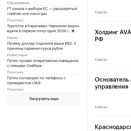
Образование
FT узнала о выборе ЕС — расширяться
Кавказ
«сейчас или никогда»
Политика
Турпоток в Карачаево-Черкесию вырос
вдвое в первом полугодии 2026 г.
Холдинг AVA
Кавказ
РФ
Почему доллар поднялся выше ₽82: 3
причины падения курса рубля
Инвестиции
Кавказ
Путин провел оперативное совещание
с членами Совбеза
Политика
Путин поговорил по телефону с
Основатель 
президентом ОАЭ
управления
Политика
Загрузить еще
Кавказ
Краснодарск