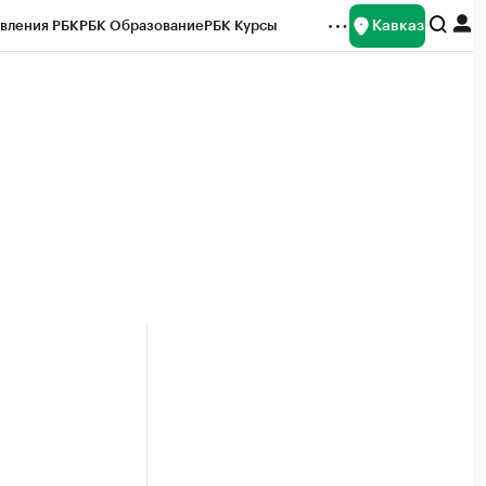
Кавказ
вления РБК
РБК Образование
РБК Курсы
рейтинги
Франшизы
Газета
Спецпроекты СПб
ты