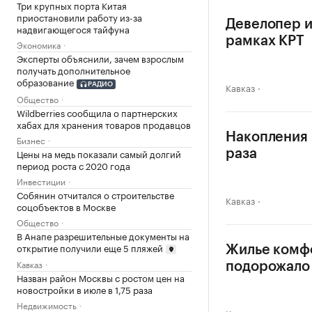
Три крупных порта Китая
приостановили работу из-за
Девелопер и
надвигающегося тайфуна
рамках КРТ
Экономика
Эксперты объяснили, зачем взрослым
получать дополнительное
образование
Кавказ
РАДИО
Общество
Wildberries сообщила о партнерских
хабах для хранения товаров продавцов
Накопления н
Бизнес
Цены на медь показали самый долгий
раза
период роста с 2020 года
Инвестиции
Собянин отчитался о строительстве
Кавказ
соцобъектов в Москве
Общество
В Анапе разрешительные документы на
открытие получили еще 5 пляжей
Жилье комф
Кавказ
подорожало 
Назван район Москвы с ростом цен на
новостройки в июле в 1,75 раза
Недвижимость