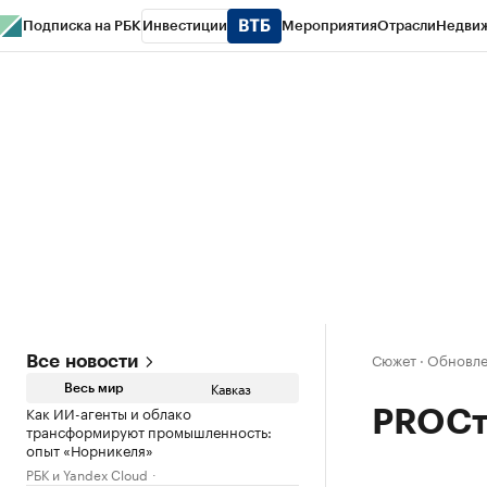
Подписка на РБК
Инвестиции
Мероприятия
Отрасли
Недви
РБК Life
Тренды
Визионеры
Национальные проекты
Город
Стиль
Кр
Конференции СПб
Спецпроекты
Проверка контрагентов
Политика
Сюжет
·
Обновле
Все новости
Кавказ
Весь мир
Как ИИ-агенты и облако
PROСт
трансформируют промышленность:
опыт «Норникеля»
РБК и Yandex Cloud