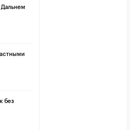
а Дальнем
 частными
к без