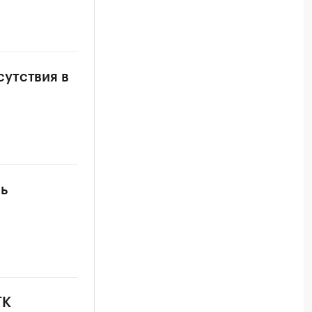
утствия в
ь
ГК