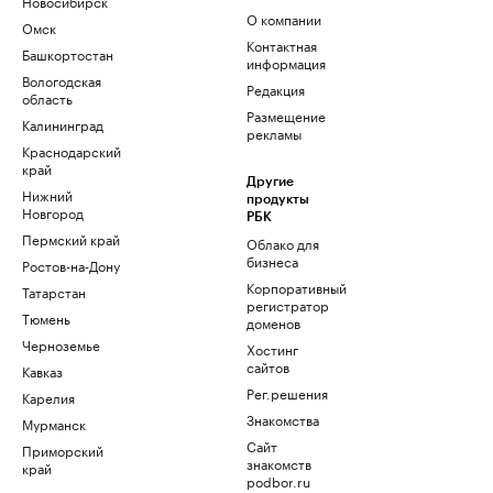
Новосибирск
О компании
Омск
Контактная
Башкортостан
информация
Вологодская
Редакция
область
Размещение
Калининград
рекламы
Краснодарский
край
Другие
Нижний
продукты
Новгород
РБК
Пермский край
Облако для
бизнеса
Ростов-на-Дону
Корпоративный
Татарстан
регистратор
Тюмень
доменов
Черноземье
Хостинг
сайтов
Кавказ
Рег.решения
Карелия
Знакомства
Мурманск
Сайт
Приморский
знакомств
край
podbor.ru