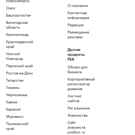
Новосибирск
О компании
Омск
Контактная
Башкортостан
информация
Вологодская
Редакция
область
Размещение
Калининград
рекламы
Краснодарский
край
Другие
Нижний
продукты
Новгород
РБК
Пермский край
Облако для
бизнеса
Ростов-на-Дону
Корпоративный
Татарстан
регистратор
Тюмень
доменов
Черноземье
Хостинг
сайтов
Кавказ
Рег.решения
Карелия
Знакомства
Мурманск
Сайт
Приморский
знакомств
край
podbor.ru