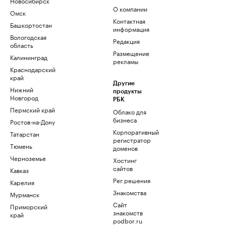
Новосибирск
О компании
Омск
Контактная
Башкортостан
информация
Вологодская
Редакция
область
Размещение
Калининград
рекламы
Краснодарский
край
Другие
Нижний
продукты
Новгород
РБК
Пермский край
Облако для
бизнеса
Ростов-на-Дону
Корпоративный
Татарстан
регистратор
Тюмень
доменов
Черноземье
Хостинг
сайтов
Кавказ
Рег.решения
Карелия
Знакомства
Мурманск
Сайт
Приморский
знакомств
край
podbor.ru