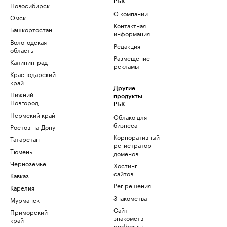
РБК
Новосибирск
О компании
Омск
Контактная
Башкортостан
информация
Вологодская
Редакция
область
Размещение
Калининград
рекламы
Краснодарский
край
Другие
Нижний
продукты
Новгород
РБК
Пермский край
Облако для
бизнеса
Ростов-на-Дону
Корпоративный
Татарстан
регистратор
Тюмень
доменов
Черноземье
Хостинг
сайтов
Кавказ
Рег.решения
Карелия
Знакомства
Мурманск
Сайт
Приморский
знакомств
край
podbor.ru