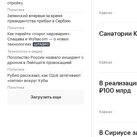
стройку
Политика
Кавказ
Зеленский впервые за время
президентства прибыл в Сербию
Политика
Как перейти «порог недоверия»:
Санатории К
Слащева и Wylsacom — о новых
технологиях
РАДИО
Технологии и медиа
Посольство России назвало инцидент с
Кавказ
дроном в Лейпциге провокацией
Политика
Рубио рассказал, как США затягивают
«петлю» вокруг Кубы
В реализаци
Политика
₽100 млрд
Загрузить еще
Кавказ
В Сириусе з