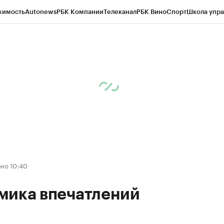
жимость
Autonews
РБК Компании
Телеканал
РБК Вино
Спорт
Школа упра
ипто
РБК Бизнес-среда
Дискуссионный клуб
Исследования
Кредитные 
Экономика
Бизнес
Технологии и медиа
Финансы
Рынок наличной валю
но 10:40
мика впечатлений