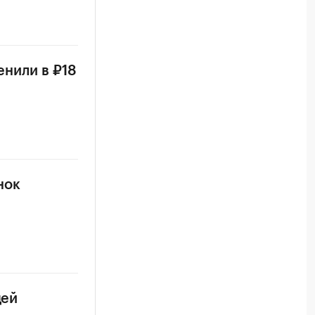
енили в ₽18
нок
цей