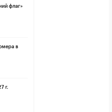
ний флаг»
омера в
7 г.