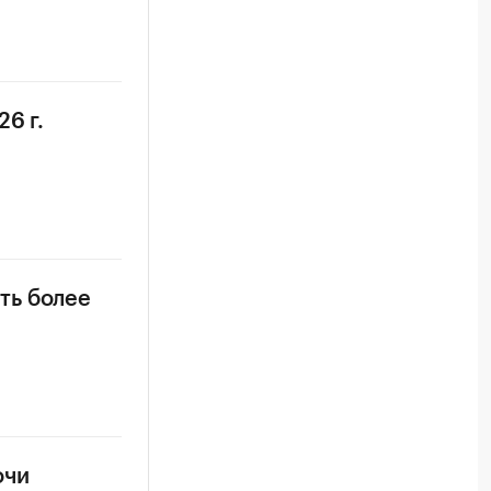
6 г.
ть более
очи