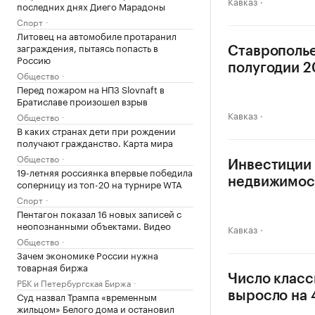
Кавказ
последних днях Диего Марадоны
Спорт
Литовец на автомобиле протаранил
заграждения, пытаясь попасть в
Ставрополье
Россию
полугодии 20
Общество
Перед пожаром на НПЗ Slovnaft в
Братиславе произошел взрыв
Кавказ
Общество
В каких странах дети при рождении
получают гражданство. Карта мира
Общество
Инвестиции 
19-летняя россиянка впервые победила
недвижимос
соперницу из топ-20 на турнире WTA
Спорт
Пентагон показал 16 новых записей с
неопознанными объектами. Видео
Кавказ
Общество
Зачем экономике России нужна
товарная биржа
Число класс
РБК и Петербургская Биржа
Суд назвал Трампа «временным
выросло на
жильцом» Белого дома и остановил