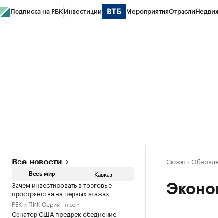
Подписка на РБК
Инвестиции
Мероприятия
Отрасли
Недви
РБК Life
Тренды
Визионеры
Национальные проекты
Город
Стиль
Кр
Конференции СПб
Спецпроекты
Проверка контрагентов
Политика
Сюжет
·
Обновле
Все новости
Кавказ
Весь мир
Зачем инвестировать в торговые
Эконо
пространства на первых этажах
РБК и ПИК Серия плюс
Сенатор США предрек обеднение