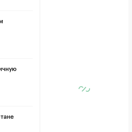
м
ничную
стане