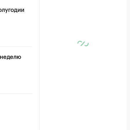
олугодии
 неделю