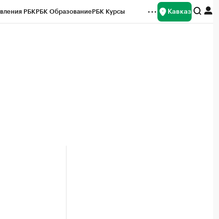
Кавказ
вления РБК
РБК Образование
РБК Курсы
рейтинги
Франшизы
Газета
Спецпроекты СПб
ты