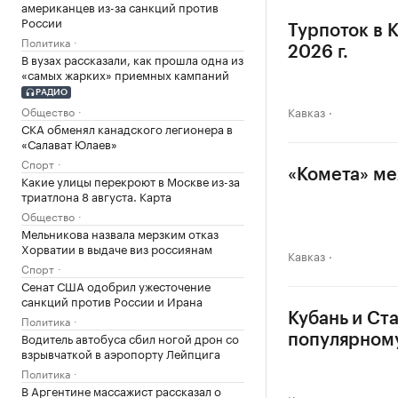
американцев из-за санкций против
России
Турпоток в 
Политика
2026 г.
В вузах рассказали, как прошла одна из
«самых жарких» приемных кампаний
РАДИО
Общество
Кавказ
СКА обменял канадского легионера в
«Салават Юлаев»
Спорт
«Комета» ме
Какие улицы перекроют в Москве из-за
триатлона 8 августа. Карта
Общество
Мельникова назвала мерзким отказ
Хорватии в выдаче виз россиянам
Кавказ
Спорт
Сенат США одобрил ужесточение
санкций против России и Ирана
Кубань и Ст
Политика
Водитель автобуса сбил ногой дрон со
популярном
взрывчаткой в аэропорту Лейпцига
Политика
В Аргентине массажист рассказал о