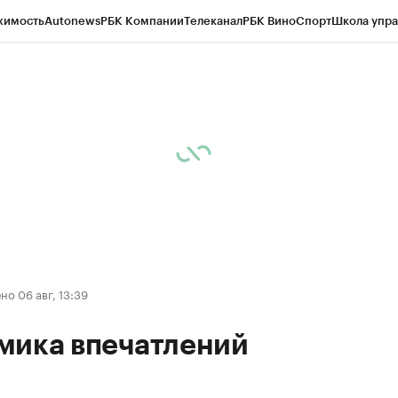
жимость
Autonews
РБК Компании
Телеканал
РБК Вино
Спорт
Школа упра
ипто
РБК Бизнес-среда
Дискуссионный клуб
Исследования
Кредитные 
Экономика
Бизнес
Технологии и медиа
Финансы
Рынок наличной валю
о 06 авг, 13:39
мика впечатлений