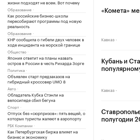
жизни подходят не всем. Вот почему
Образование
«Комета» ме
Как российские бизнес-школы
пересобирают программы под новую
реальность
Образование
КНР сообщила о гибели двух человек в
Кавказ
ходе инцидента на морской границе
Общество
Япония ответит на планы назвать
Кубань и Ст
остров в России в честь Рихарда Зорге
популярном
Политика
Объявлен старт предзаказов на
гибридный кроссовер UMO 8
Авто
Кавказ
Обладатель Кубка Стэнли на
велосипеде сбил бегуна
Спорт
Ставрополье
Отпуск без «сюрпризов»: пять вещей, о
которых туристы жалеют в аэропорту
полугодии 20
РБК Компании
Как Петербургская биржа влияет на
бизнес и экономику