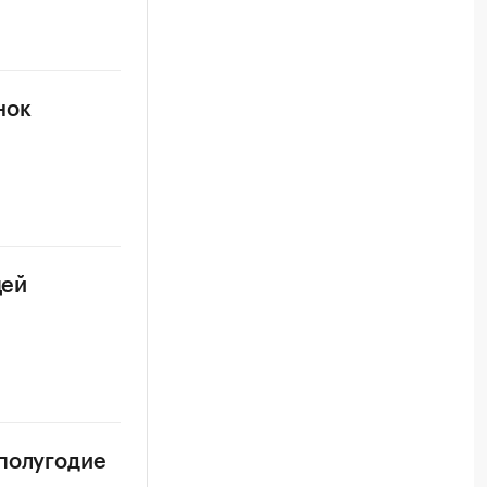
нок
цей
 полугодие