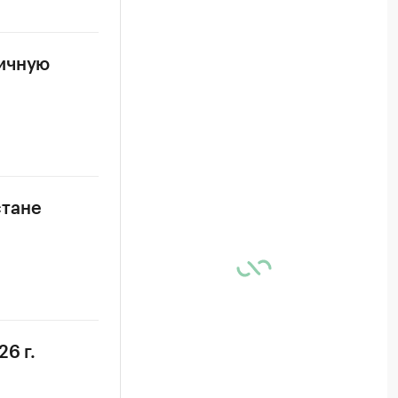
ничную
стане
6 г.