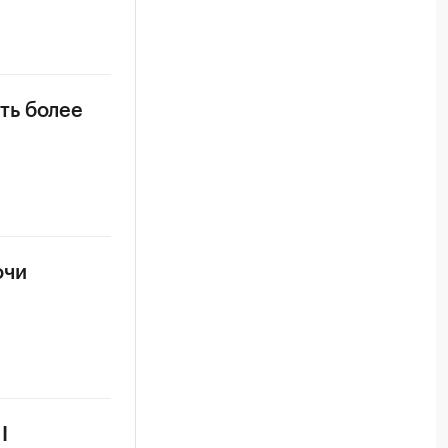
ть более
очи
I