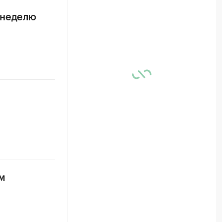
 неделю
м