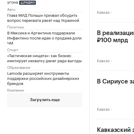
угона
РАДИО
Авто
Кавказ
Глава МИД Польши призвал обсудить
вопрос перехвата ракет над Украиной
Политика
В Мексике и Аргентине поддержали
В реализаци
Инфантино после идеи о продаже доли
₽100 млрд
ЧМ
Спорт
«Тактическая нищета»: как бизнес
имитирует нехватку денег ради выгоды
Кавказ
Образование
Lamoda расширяет инструменты
поддержки российских дизайнерских
В Сириусе з
брендов
Компании
Загрузить еще
Кавказ
Кавказский 