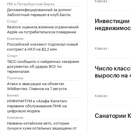
Кавказ
РБК и Петербургская Биржа
Дисквалифицированный за допинг
Заболотный перешел в клуб Басты
Спорт
Инвестиции 
Restore оценила влияние ограничений
недвижимос
Apple на потребительское поведение
Компании
Российский хоккеист подписал новый
Кавказ
контракт в НХЛ на $2,2 млн
Спорт
ТАСС сообщило о найденных хакерами
документах об ударах ВСУ по
Число класс
терминалам
выросло на
Политика
Атаки и эвакуации на объектах
Wildberries. Главное на 7 августа
Бизнес
Кавказ
ИНФИНИТУМ и «Альфа-Капитал»
перевели обслуживание ПИФ на
цифровую модель
Санатории К
Компании
Названы китайские авто, которые
лучше и хуже остальных защищены от