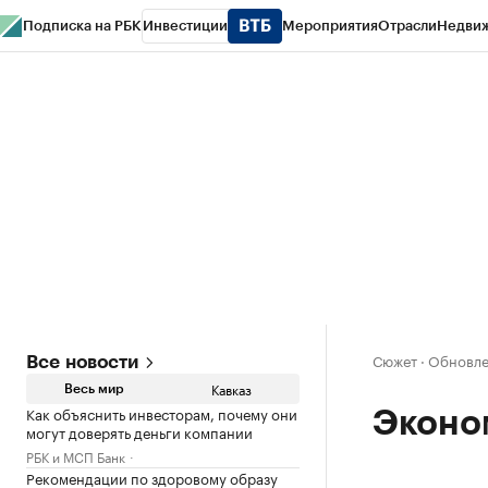
Подписка на РБК
Инвестиции
Мероприятия
Отрасли
Недви
РБК Life
Тренды
Визионеры
Национальные проекты
Город
Стиль
Кр
Конференции СПб
Спецпроекты
Проверка контрагентов
Политика
Сюжет
·
Обновлен
Все новости
Кавказ
Весь мир
Как объяснить инвесторам, почему они
Эконо
могут доверять деньги компании
РБК и МСП Банк
Рекомендации по здоровому образу