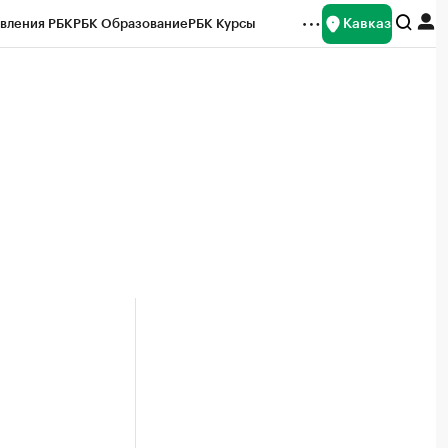
Кавказ
вления РБК
РБК Образование
РБК Курсы
рейтинги
Франшизы
Газета
Спецпроекты СПб
ты