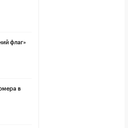
ний флаг»
омера в