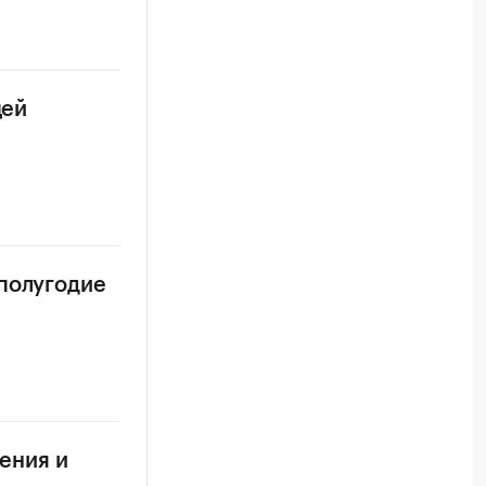
цей
 полугодие
ления и