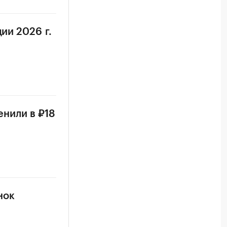
ии 2026 г.
енили в ₽18
нок