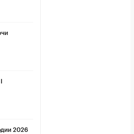
очи
I
одии 2026