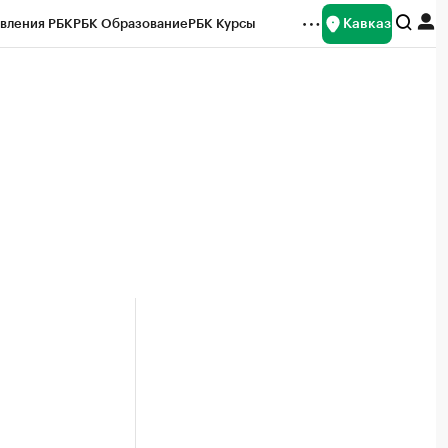
Кавказ
вления РБК
РБК Образование
РБК Курсы
рейтинги
Франшизы
Газета
Спецпроекты СПб
ты