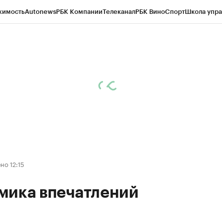
жимость
Autonews
РБК Компании
Телеканал
РБК Вино
Спорт
Школа упра
ипто
РБК Бизнес-среда
Дискуссионный клуб
Исследования
Кредитные 
Экономика
Бизнес
Технологии и медиа
Финансы
Рынок наличной валю
но 12:15
мика впечатлений