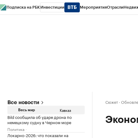
Подписка на РБК
Инвестиции
Мероприятия
Отрасли
Недви
РБК Life
Тренды
Визионеры
Национальные проекты
Город
Стиль
Кр
Конференции СПб
Спецпроекты
Проверка контрагентов
Политика
Сюжет
·
Обновле
Все новости
Кавказ
Весь мир
Bild сообщила об ударе дрона по
Эконо
немецкому судну в Черном море
Политика
Локарно-2026: что показали на