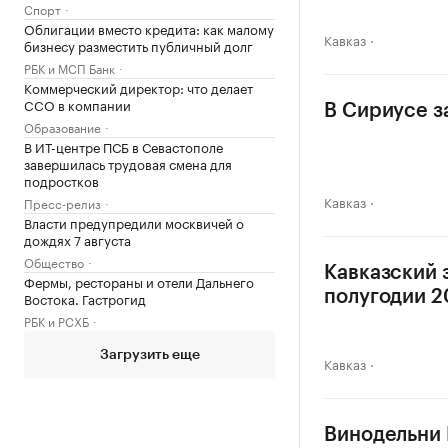
Спорт
Облигации вместо кредита: как малому
Кавказ
бизнесу разместить публичный долг
РБК и МСП Банк
Коммерческий директор: что делает
CCO в компании
В Сириусе з
Образование
В ИТ-центре ПСБ в Севастополе
завершилась трудовая смена для
подростков
Кавказ
Пресс-релиз
Власти предупредили москвичей о
дождях 7 августа
Общество
Кавказский 
Фермы, рестораны и отели Дальнего
полугодии 20
Востока. Гастрогид
РБК и РСХБ
Загрузить еще
Кавказ
Винодельни 