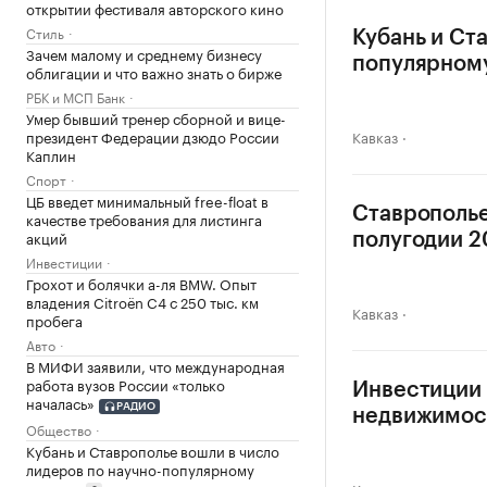
открытии фестиваля авторского кино
Стиль
Кубань и Ст
Зачем малому и среднему бизнесу
популярном
облигации и что важно знать о бирже
РБК и МСП Банк
Умер бывший тренер сборной и вице-
президент Федерации дзюдо России
Кавказ
Каплин
Спорт
ЦБ введет минимальный free-float в
Ставрополье
качестве требования для листинга
акций
полугодии 20
Инвестиции
Грохот и болячки а-ля BMW. Опыт
владения Citroёn C4 с 250 тыс. км
Кавказ
пробега
Авто
В МИФИ заявили, что международная
работа вузов России «только
Инвестиции 
началась»
РАДИО
недвижимос
Общество
Кубань и Ставрополье вошли в число
лидеров по научно-популярному
туризму