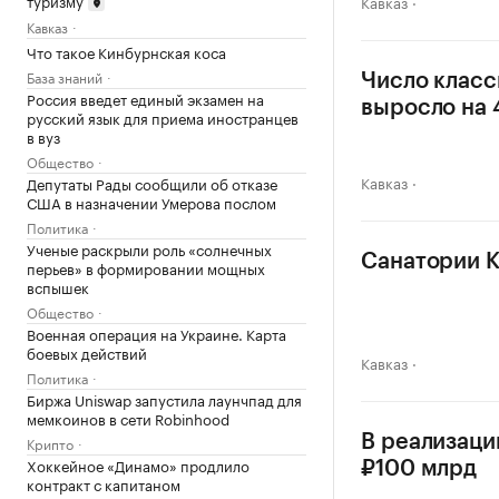
Кавказ
Кавказ
Что такое Кинбурнская коса
База знаний
Число класс
Россия введет единый экзамен на
выросло на
русский язык для приема иностранцев
в вуз
Общество
Кавказ
Депутаты Рады сообщили об отказе
США в назначении Умерова послом
Политика
Ученые раскрыли роль «солнечных
Санатории К
перьев» в формировании мощных
вспышек
Общество
Военная операция на Украине. Карта
боевых действий
Кавказ
Политика
Биржа Uniswap запустила лаунчпад для
мемкоинов в сети Robinhood
В реализаци
Крипто
Хоккейное «Динамо» продлило
₽100 млрд
контракт с капитаном