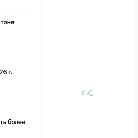
стане
6 г.
ть более