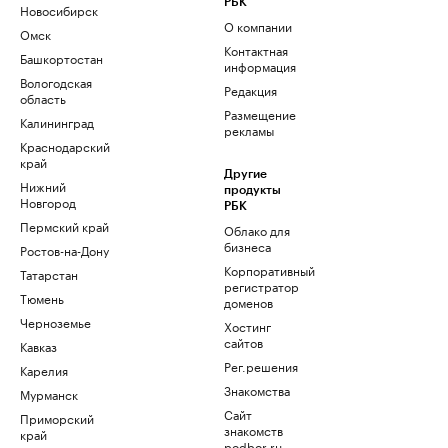
РБК
Новосибирск
О компании
Омск
Контактная
Башкортостан
информация
Вологодская
Редакция
область
Размещение
Калининград
рекламы
Краснодарский
край
Другие
Нижний
продукты
Новгород
РБК
Пермский край
Облако для
бизнеса
Ростов-на-Дону
Корпоративный
Татарстан
регистратор
Тюмень
доменов
Черноземье
Хостинг
сайтов
Кавказ
Рег.решения
Карелия
Знакомства
Мурманск
Сайт
Приморский
знакомств
край
podbor.ru