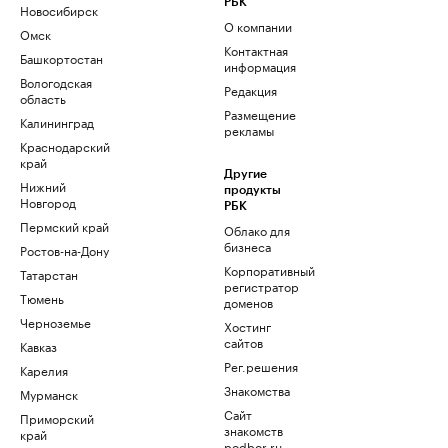
РБК
Новосибирск
О компании
Омск
Контактная
Башкортостан
информация
Вологодская
Редакция
область
Размещение
Калининград
рекламы
Краснодарский
край
Другие
Нижний
продукты
Новгород
РБК
Пермский край
Облако для
бизнеса
Ростов-на-Дону
Корпоративный
Татарстан
регистратор
Тюмень
доменов
Черноземье
Хостинг
сайтов
Кавказ
Рег.решения
Карелия
Знакомства
Мурманск
Сайт
Приморский
знакомств
край
podbor.ru