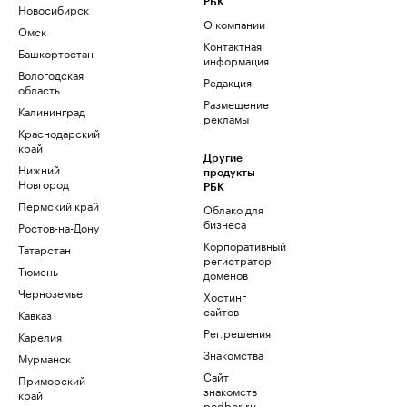
РБК
Новосибирск
О компании
Омск
Контактная
Башкортостан
информация
Вологодская
Редакция
область
Размещение
Калининград
рекламы
Краснодарский
край
Другие
Нижний
продукты
Новгород
РБК
Пермский край
Облако для
бизнеса
Ростов-на-Дону
Корпоративный
Татарстан
регистратор
Тюмень
доменов
Черноземье
Хостинг
сайтов
Кавказ
Рег.решения
Карелия
Знакомства
Мурманск
Сайт
Приморский
знакомств
край
podbor.ru