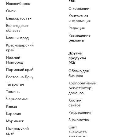
РБК
Новосибирск
О компании
Омск
Контактная
Башкортостан
информация
Вологодская
Редакция
область
Размещение
Калининград
рекламы
Краснодарский
край
Другие
Нижний
продукты
Новгород
РБК
Пермский край
Облако для
бизнеса
Ростов-на-Дону
Корпоративный
Татарстан
регистратор
Тюмень
доменов
Черноземье
Хостинг
сайтов
Кавказ
Рег.решения
Карелия
Знакомства
Мурманск
Сайт
Приморский
знакомств
край
podbor.ru