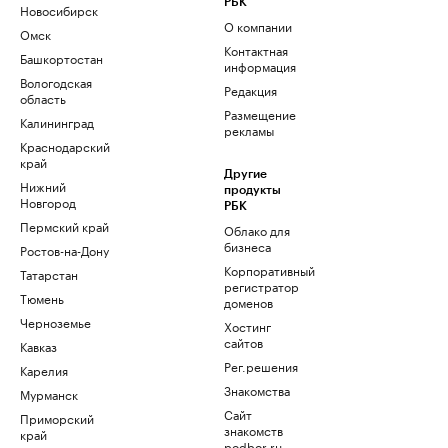
РБК
Новосибирск
О компании
Омск
Контактная
Башкортостан
информация
Вологодская
Редакция
область
Размещение
Калининград
рекламы
Краснодарский
край
Другие
Нижний
продукты
Новгород
РБК
Пермский край
Облако для
бизнеса
Ростов-на-Дону
Корпоративный
Татарстан
регистратор
Тюмень
доменов
Черноземье
Хостинг
сайтов
Кавказ
Рег.решения
Карелия
Знакомства
Мурманск
Сайт
Приморский
знакомств
край
podbor.ru