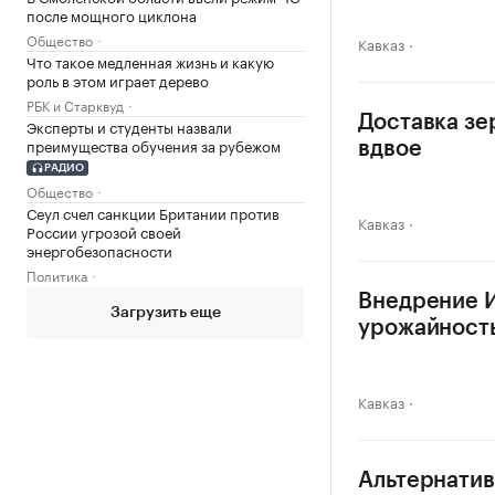
после мощного циклона
Общество
Кавказ
Что такое медленная жизнь и какую
роль в этом играет дерево
РБК и Старквуд
Доставка зе
Эксперты и студенты назвали
преимущества обучения за рубежом
вдвое
РАДИО
Общество
Сеул счел санкции Британии против
Кавказ
России угрозой своей
энергобезопасности
Политика
Внедрение И
Загрузить еще
урожайность
Кавказ
Альтернатив