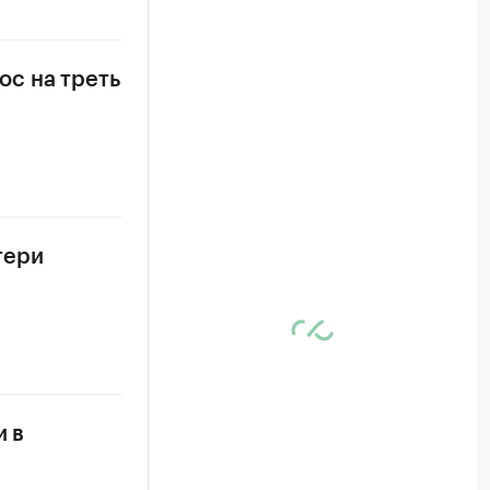
с на треть
тери
и в