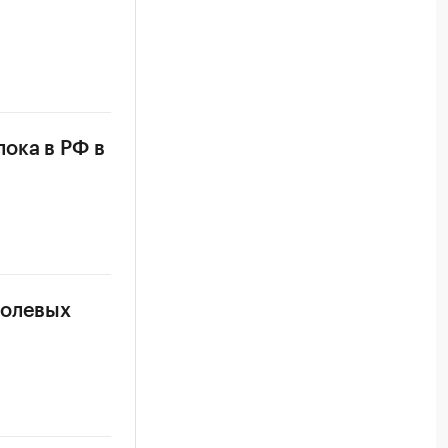
ока в РФ в
полевых