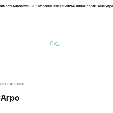
жимость
Autonews
РБК Компании
Телеканал
РБК Вино
Спорт
Школа упра
ипто
РБК Бизнес-среда
Дискуссионный клуб
Исследования
Кредитные 
Экономика
Бизнес
Технологии и медиа
Финансы
Рынок наличной валю
о 03 авг, 14:15
Агро