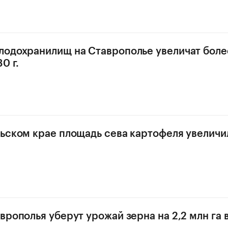
одохранилищ на Ставрополье увеличат боле
0 г.
ьском крае площадь сева картофеля увеличил
рополья уберут урожай зерна на 2,2 млн га в