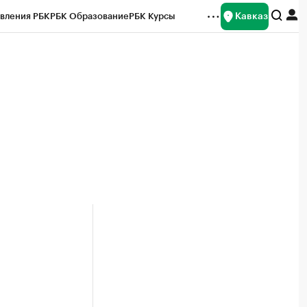
Кавказ
вления РБК
РБК Образование
РБК Курсы
рейтинги
Франшизы
Газета
Спецпроекты СПб
ты