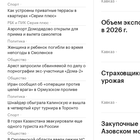
Кавказ
Спорт
Как устроены приватные террасы в
квартирах «Серии плюс»
РБК и ПИК Серия плюс
Объем экспо
Аэропорт Домодедово открыли для
в 2026 г.
приема и вылета самолетов
Политика
Женщина и ребенок погибли во время
Кавказ
непогоды в Смоленске
Общество
Арест запросили обвиняемой по делу о
порнографии экс-участнице «Дома-2»
Страховщики
Общество
урожая
Иран сообщил об «операции против
целей врага» в Ормузском проливе
Политика
Кавказ
Шнайдер обыграла Калинскую и вышла
в четвертый круг турнира в Торонто
Спорт
В горах Казахстана эвакуировали еще
Закупочные 
одного туриста из России
Азовском м
Общество
В Смоленской области ввели режим ЧС