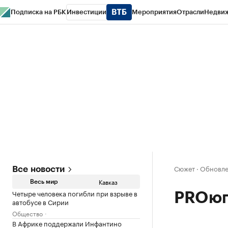
Подписка на РБК
Инвестиции
Мероприятия
Отрасли
Недви
РБК Life
Тренды
Визионеры
Национальные проекты
Город
Стиль
Кр
Конференции СПб
Спецпроекты
Проверка контрагентов
Политика
Сюжет
·
Обновлен
Все новости
Кавказ
Весь мир
Четыре человека погибли при взрыве в
PROюг
автобусе в Сирии
Общество
В Африке поддержали Инфантино