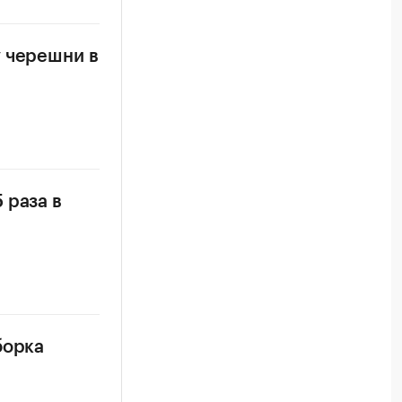
у черешни в
 раза в
борка