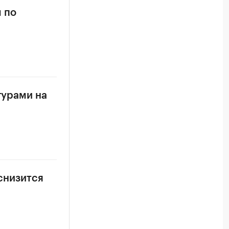
 по
турами на
 снизится