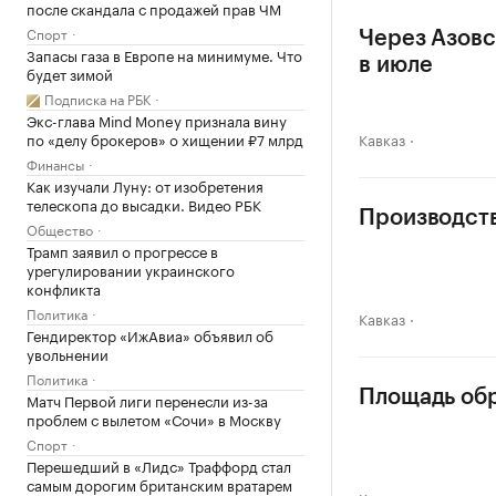
после скандала с продажей прав ЧМ
Спорт
Через Азовс
Запасы газа в Европе на минимуме. Что
в июле
будет зимой
Подписка на РБК
Экс-глава Mind Money признала вину
по «делу брокеров» о хищении ₽7 млрд
Кавказ
Финансы
Как изучали Луну: от изобретения
телескопа до высадки. Видео РБК
Производств
Общество
Трамп заявил о прогрессе в
урегулировании украинского
конфликта
Политика
Кавказ
Гендиректор «ИжАвиа» объявил об
увольнении
Политика
Площадь обр
Матч Первой лиги перенесли из-за
проблем с вылетом «Сочи» в Москву
Спорт
Перешедший в «Лидс» Траффорд стал
самым дорогим британским вратарем