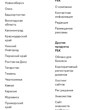
РБК
Новосибирск
О компании
Омск
Контактная
Башкортостан
информация
Вологодская
Редакция
область
Размещение
Калининград
рекламы
Краснодарский
край
Другие
Нижний
продукты
Новгород
РБК
Пермский край
Облако для
бизнеса
Ростов-на-Дону
Корпоративный
Татарстан
регистратор
Тюмень
доменов
Черноземье
Хостинг
сайтов
Кавказ
Рег.решения
Карелия
Знакомства
Мурманск
Сайт
Приморский
знакомств
край
podbor.ru