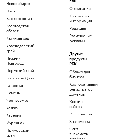
РБК
Новосибирск
О компании
Омск
Контактная
Башкортостан
информация
Вологодская
Редакция
область
Размещение
Калининград
рекламы
Краснодарский
край
Другие
Нижний
продукты
Новгород
РБК
Пермский край
Облако для
бизнеса
Ростов-на-Дону
Корпоративный
Татарстан
регистратор
Тюмень
доменов
Черноземье
Хостинг
сайтов
Кавказ
Рег.решения
Карелия
Знакомства
Мурманск
Сайт
Приморский
знакомств
край
podbor.ru