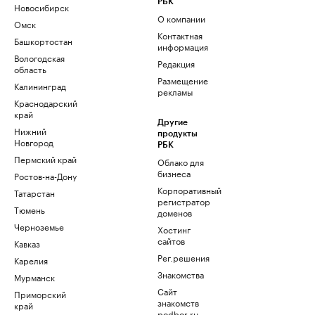
РБК
Новосибирск
О компании
Омск
Контактная
Башкортостан
информация
Вологодская
Редакция
область
Размещение
Калининград
рекламы
Краснодарский
край
Другие
Нижний
продукты
Новгород
РБК
Пермский край
Облако для
бизнеса
Ростов-на-Дону
Корпоративный
Татарстан
регистратор
Тюмень
доменов
Черноземье
Хостинг
сайтов
Кавказ
Рег.решения
Карелия
Знакомства
Мурманск
Сайт
Приморский
знакомств
край
podbor.ru