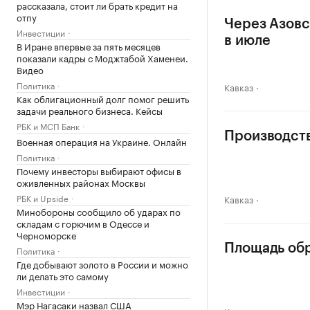
рассказала, стоит ли брать кредит на
отпу
Через Азовс
Инвестиции
в июле
В Иране впервые за пять месяцев
показали кадры с Моджтабой Хаменеи.
Видео
Политика
Кавказ
Как облигационный долг помог решить
задачи реального бизнеса. Кейсы
РБК и МСП Банк
Производств
Военная операция на Украине. Онлайн
Политика
Почему инвесторы выбирают офисы в
оживленных районах Москвы
РБК и Upside
Кавказ
Минобороны сообщило об ударах по
складам с горючим в Одессе и
Черноморске
Площадь обр
Политика
Где добывают золото в России и можно
ли делать это самому
Инвестиции
Мэр Нагасаки назвал США