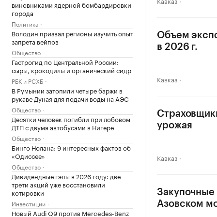
Кавказ
виновниками ядерной бомбардировки
города
Политика
Володин призвал регионы изучить опыт
Объем экспо
запрета вейпов
в 2026 г.
Общество
Гастрогид по Центральной России:
сыры, крокодилы и органический сидр
Кавказ
РБК и РСХБ
В Румынии затопили четыре баржи в
рукаве Дуная для подачи воды на АЭС
Общество
Страховщики
Десятки человек погибли при лобовом
урожая
ДТП с двумя автобусами в Нигере
Общество
Бинго Нолана: 9 интересных фактов об
«Одиссее»
Кавказ
Общество
Дивидендные гэпы в 2026 году: две
трети акций уже восстановили
котировки
Закупочные 
Инвестиции
Азовском м
Новый Audi Q9 против Mercedes-Benz