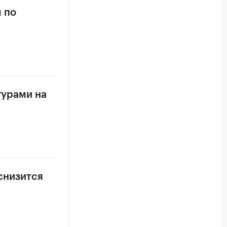
 по
турами на
 снизится