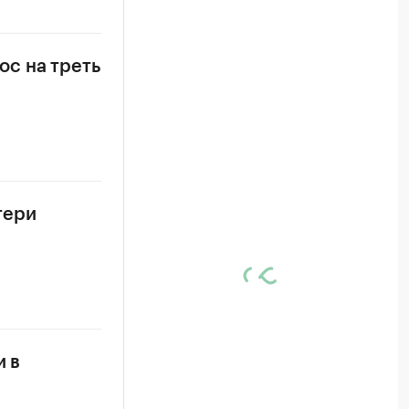
с на треть
тери
и в