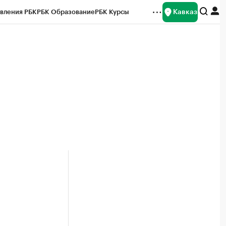
Кавказ
вления РБК
РБК Образование
РБК Курсы
рейтинги
Франшизы
Газета
Спецпроекты СПб
ты