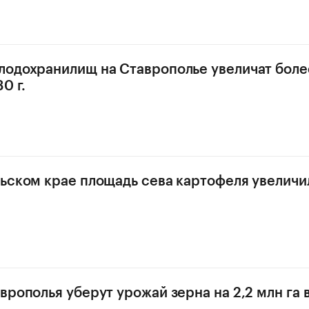
одохранилищ на Ставрополье увеличат боле
0 г.
ьском крае площадь сева картофеля увеличил
рополья уберут урожай зерна на 2,2 млн га в