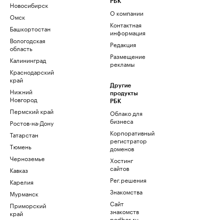
РБК
Новосибирск
О компании
Омск
Контактная
Башкортостан
информация
Вологодская
Редакция
область
Размещение
Калининград
рекламы
Краснодарский
край
Другие
Нижний
продукты
Новгород
РБК
Пермский край
Облако для
бизнеса
Ростов-на-Дону
Корпоративный
Татарстан
регистратор
Тюмень
доменов
Черноземье
Хостинг
сайтов
Кавказ
Рег.решения
Карелия
Знакомства
Мурманск
Сайт
Приморский
знакомств
край
podbor.ru