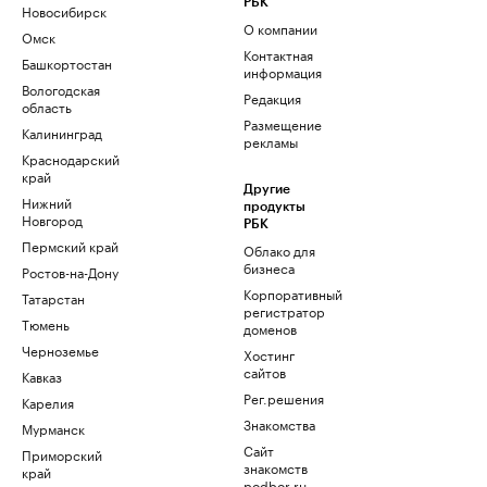
РБК
Новосибирск
О компании
Омск
Контактная
Башкортостан
информация
Вологодская
Редакция
область
Размещение
Калининград
рекламы
Краснодарский
край
Другие
Нижний
продукты
Новгород
РБК
Пермский край
Облако для
бизнеса
Ростов-на-Дону
Корпоративный
Татарстан
регистратор
Тюмень
доменов
Черноземье
Хостинг
сайтов
Кавказ
Рег.решения
Карелия
Знакомства
Мурманск
Сайт
Приморский
знакомств
край
podbor.ru