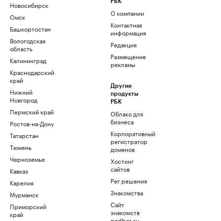
РБК
Новосибирск
О компании
Омск
Контактная
Башкортостан
информация
Вологодская
Редакция
область
Размещение
Калининград
рекламы
Краснодарский
край
Другие
Нижний
продукты
Новгород
РБК
Пермский край
Облако для
бизнеса
Ростов-на-Дону
Корпоративный
Татарстан
регистратор
Тюмень
доменов
Черноземье
Хостинг
сайтов
Кавказ
Рег.решения
Карелия
Знакомства
Мурманск
Сайт
Приморский
знакомств
край
podbor.ru