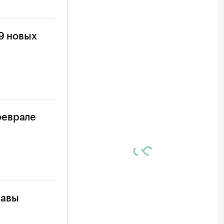
9 новых
феврале
лавы