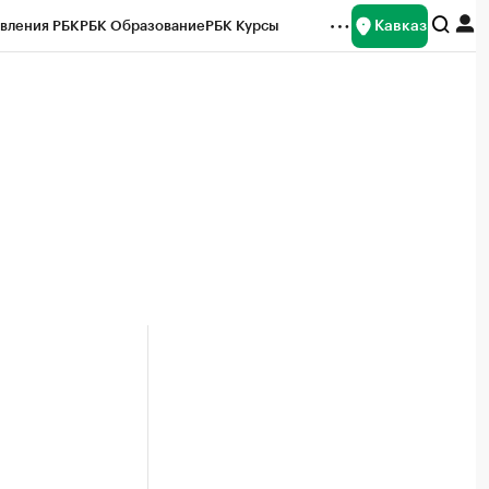
Кавказ
вления РБК
РБК Образование
РБК Курсы
рейтинги
Франшизы
Газета
Спецпроекты СПб
ты