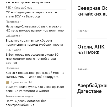
как все устроено на практике
РБК и Yandex Cloud
Северная Ос
СК возбудил дело о теракте после
китайских а
атаки ВСУ на Белгород
Политика
На западе Словакии объявили режим
ЧС из-за пожара на военном полигоне
Кавказ
Общество
В разные корзины: как сберечь
накопления в период турбулентности
Отели, АПК,
РБК и Сбер
на ПМЭФ
В Белгороде повреждены около 30
многоэтажек после ночной атаки
дронов
Политика
Кавказ
Как за 6 недель настроить свой мозг на
жизнь мечты — идеи нейрохирурга
Подписка на РБК
Азербайджан
«Смерть Голливуда». Кто и как срывает
слияние Paramount и Warner
Дагестане
Технологии и медиа
Часть Одессы осталась без
электроснабжения