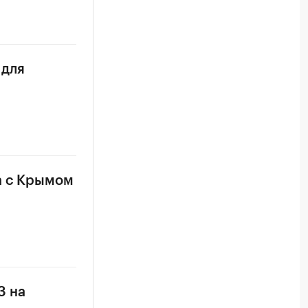
 для
а с Крымом
З на