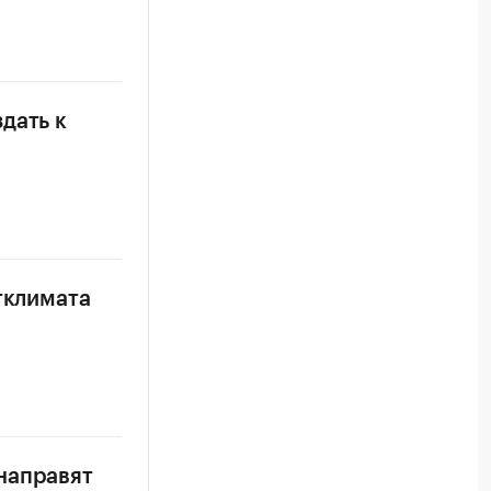
дать к
тклимата
направят