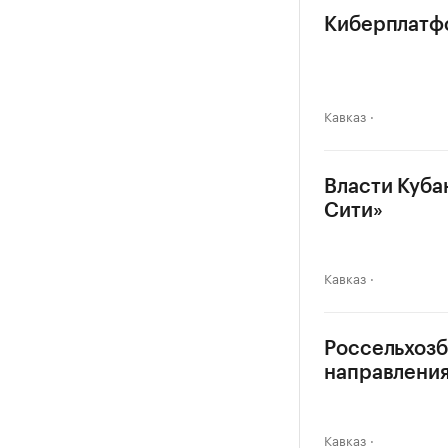
Киберплатфо
Кавказ
Власти Куба
Сити»
Кавказ
Россельхозб
направлени
Кавказ