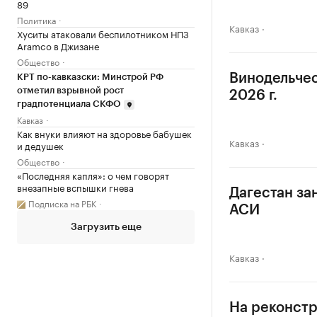
89
Политика
Кавказ
Хуситы атаковали беспилотником НПЗ
Aramco в Джизане
Общество
Винодельчес
КРТ по-кавказски: Минстрой РФ
отметил взрывной рост
2026 г.
градпотенциала СКФО
Кавказ
Как внуки влияют на здоровье бабушек
Кавказ
и дедушек
Общество
«Последняя капля»: о чем говорят
внезапные вспышки гнева
Дагестан за
Подписка на РБК
АСИ
Загрузить еще
Кавказ
На реконстр