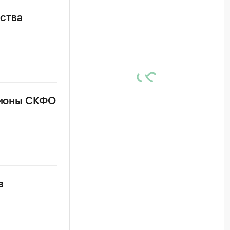
ства
егионы СКФО
в