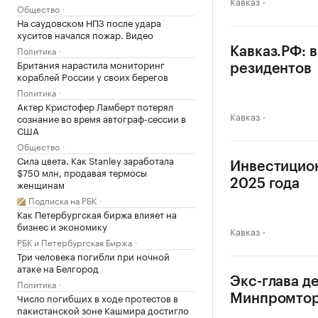
Кавказ
Общество
На саудовском НПЗ после удара
хуситов начался пожар. Видео
Политика
Кавказ.РФ: 
Британия нарастила мониторинг
резидентов
кораблей России у своих берегов
Политика
Актер Кристофер Ламберт потерял
Кавказ
сознание во время автограф-сессии в
США
Общество
Сила цвета. Как Stanley заработала
Инвестицион
$750 млн, продавая термосы
женщинам
2025 года
Подписка на РБК
Как Петербургская биржа влияет на
бизнес и экономику
Кавказ
РБК и Петербургская Биржа
Три человека погибли при ночной
атаке на Белгород
Экс-глава д
Политика
Число погибших в ходе протестов в
Минпромтор
пакистанской зоне Кашмира достигло