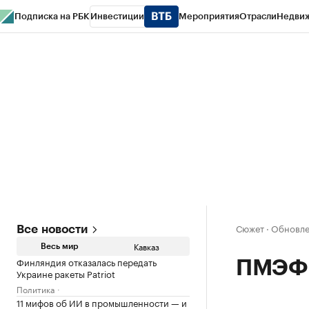
Подписка на РБК
Инвестиции
Мероприятия
Отрасли
Недви
РБК Life
Тренды
Визионеры
Национальные проекты
Город
Стиль
Кр
Конференции СПб
Спецпроекты
Проверка контрагентов
Политика
Сюжет
·
Обновле
Все новости
Кавказ
Весь мир
Финляндия отказалась передать
ПМЭФ:
Украине ракеты Patriot
Политика
11 мифов об ИИ в промышленности — и