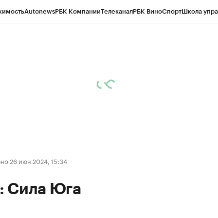
жимость
Autonews
РБК Компании
Телеканал
РБК Вино
Спорт
Школа упра
ипто
РБК Бизнес-среда
Дискуссионный клуб
Исследования
Кредитные 
Экономика
Бизнес
Технологии и медиа
Финансы
Рынок наличной валю
но 26 июн 2024, 15:34
 Сила Юга