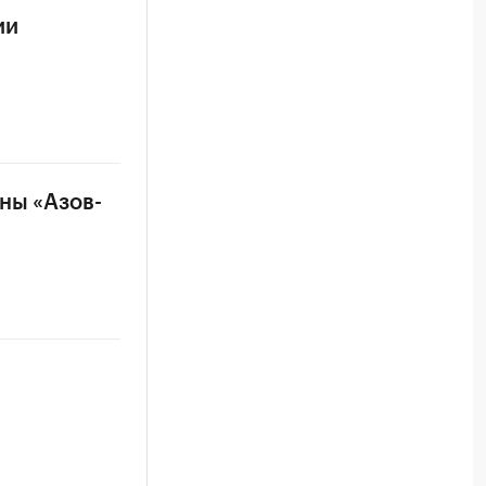
ии
ны «Азов-