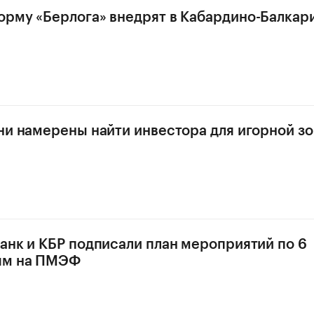
рму «Берлога» внедрят в Кабардино-Балкар
ни намерены найти инвестора для игорной зо
анк и КБР подписали план мероприятий по 6
ям на ПМЭФ