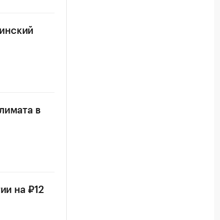
линский
лимата в
ии на ₽12