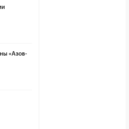
ии
ны «Азов-