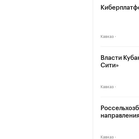
Киберплатфо
Кавказ
Власти Куба
Сити»
Кавказ
Россельхозб
направлени
Кавказ