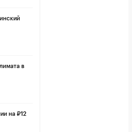
линский
лимата в
ии на ₽12