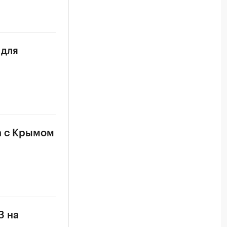
 для
а с Крымом
З на