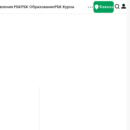
Кавказ
вления РБК
РБК Образование
РБК Курсы
рейтинги
Франшизы
Газета
Спецпроекты СПб
ты