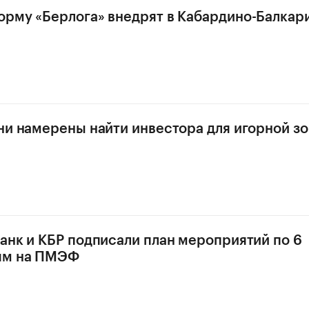
рму «Берлога» внедрят в Кабардино-Балкар
ни намерены найти инвестора для игорной зо
анк и КБР подписали план мероприятий по 6
ям на ПМЭФ