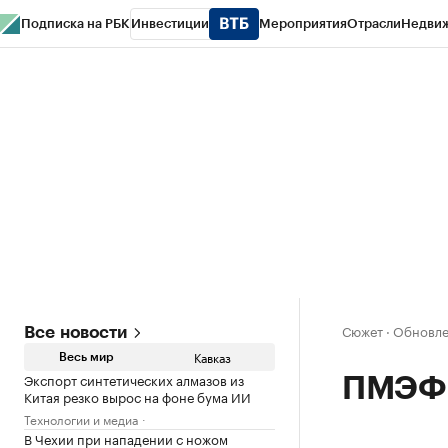
Подписка на РБК
Инвестиции
Мероприятия
Отрасли
Недви
РБК Life
Тренды
Визионеры
Национальные проекты
Город
Стиль
Кр
Конференции СПб
Спецпроекты
Проверка контрагентов
Политика
Сюжет
·
Обновле
Все новости
Кавказ
Весь мир
Экспорт синтетических алмазов из
ПМЭФ:
Китая резко вырос на фоне бума ИИ
Технологии и медиа
В Чехии при нападении с ножом