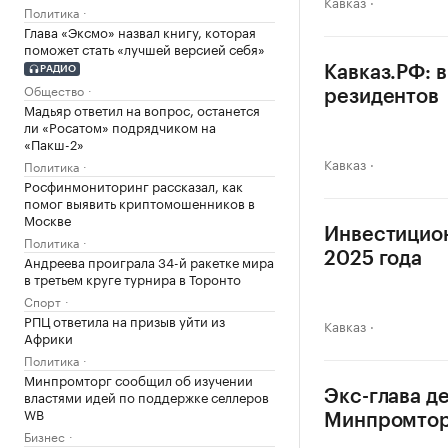
Кавказ
Политика
Глава «Эксмо» назвал книгу, которая
поможет стать «лучшей версией себя»
Кавказ.РФ: 
РАДИО
Общество
резидентов
Мадьяр ответил на вопрос, останется
ли «Росатом» подрядчиком на
«Пакш-2»
Кавказ
Политика
Росфинмониторинг рассказал, как
помог выявить криптомошенников в
Москве
Инвестицион
Политика
2025 года
Андреева проиграла 34-й ракетке мира
в третьем круге турнира в Торонто
Спорт
РПЦ ответила на призыв уйти из
Кавказ
Африки
Политика
Минпромторг сообщил об изучении
властями идей по поддержке селлеров
Экс-глава д
WB
Минпромтор
Бизнес