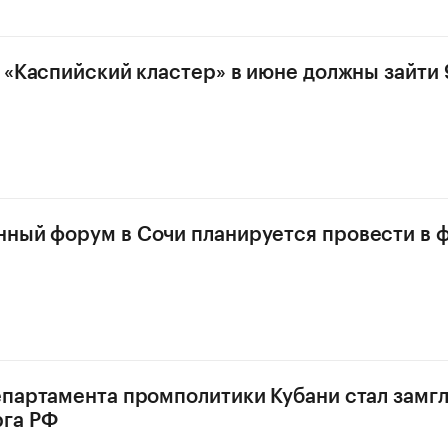
в «Каспийский кластер» в июне должны зайти 
ный форум в Сочи планируется провести в 
епартамента промполитики Кубани стал замг
га РФ