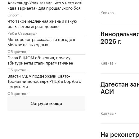
Александр Усик заявил, что у него есть
«два варианта» для прощального боя
Кавказ
Спорт
Что такое медленная жизнь и какую
роль в этом играет дерево
РБК и Старквуд
Винодельчес
Метеоролог рассказала о погоде в
2026 г.
Москве на выходных
Общество
Глава ВЦИОМ объяснил, почему
абитуриенты стали прагматичнее
Кавказ
Общество
Власти США поддержали Свято-
Троицкий монастырь РПЦЗ в борьбе с
Дагестан за
ветряками
АСИ
Общество
Загрузить еще
Кавказ
На реконстр