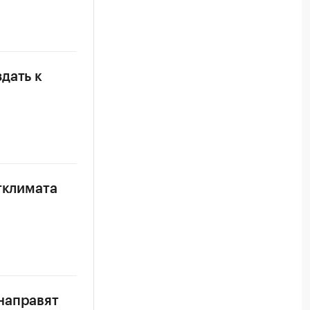
дать к
тклимата
направят