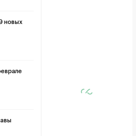
9 новых
феврале
лавы