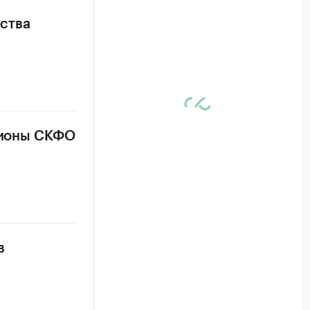
ства
егионы СКФО
в