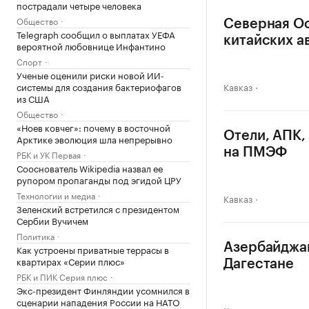
пострадали четыре человека
Общество
Северная Ос
Telegraph сообщил о выплатах УЕФА
китайских а
вероятной любовнице Инфантино
Спорт
Ученые оценили риски новой ИИ-
системы для создания бактериофагов
Кавказ
из США
Общество
«Ноев ковчег»: почему в восточной
Отели, АПК,
Арктике эволюция шла непрерывно
на ПМЭФ
РБК и УК Первая
Сооснователь Wikipedia назвал ее
рупором пропаганды под эгидой ЦРУ
Технологии и медиа
Кавказ
Зеленский встретился с президентом
Сербии Вучичем
Политика
Азербайджан
Как устроены приватные террасы в
квартирах «Серии плюс»
Дагестане
РБК и ПИК Серия плюс
Экс-президент Финляндии усомнился в
сценарии нападения России на НАТО