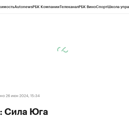
жимость
Autonews
РБК Компании
Телеканал
РБК Вино
Спорт
Школа упра
ипто
РБК Бизнес-среда
Дискуссионный клуб
Исследования
Кредитные 
Экономика
Бизнес
Технологии и медиа
Финансы
Рынок наличной валю
но 26 июн 2024, 15:34
 Сила Юга